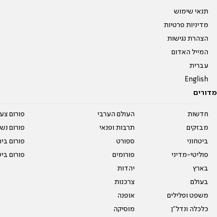
תנאי שימוש
מדיניות פרטיות
הצהרת נגישות
המייל האדום
עברית
English
מדורים
חדשות
העולם הערבי
פורום צע
מבזקים
תרבות ופנאי
פורום נשו
ביטחוני
ספורט
פורום בי
פוליטי-מדיני
פורומים
פורום בי
בארץ
יהדות
בעולם
צרכנות
משפט ופלילים
אופנה
כלכלה ונדל"ן
מוסיקה