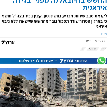
החשש בחיזבאללה מפני "בגידה"
איראנית
לקראת סבב שיחות מכריע בוושינגטון, קצין בכיר בצה"ל חושף
כי בארגון הטרור שורר תסכול גובר מהחשש שיישארו ללא גיבוי
איראני
ערוץ 7
10.05.26, 8:31
איראן
חיזבאללה
לבנון