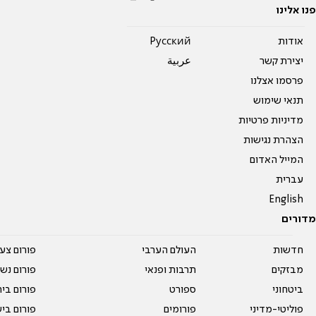
פנו אלינו
אודות
Pусский
יצירת קשר
عربية
פרסמו אצלנו
תנאי שימוש
מדיניות פרטיות
הצהרת נגישות
המייל האדום
עברית
English
מדורים
חדשות
העולם הערבי
פורום צע
מבזקים
תרבות ופנאי
פורום נשו
ביטחוני
ספורט
פורום בי
פוליטי-מדיני
פורומים
פורום בי