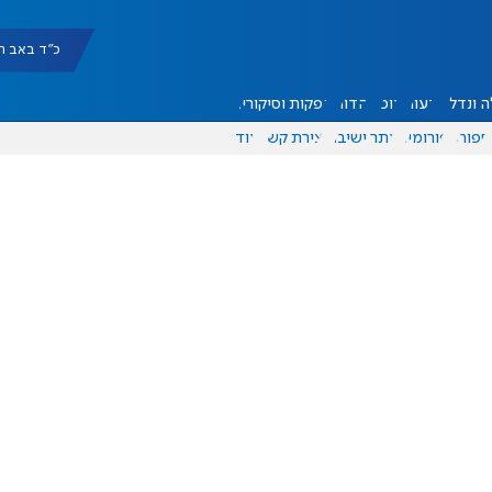
כ"ד באב תשפ"ו |
 ונדל"ן
דעות
אוכל
יהדות
הפקות וסיקורים
ספורט
פורומים
אתר ישיבה
יצירת קשר
עוד