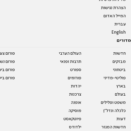
הצהרת נגישות
המייל האדום
עברית
English
מדורים
חדשות
העולם הערבי
פורום צע
מבזקים
תרבות ופנאי
פורום נשו
ביטחוני
ספורט
פורום בי
פוליטי-מדיני
פורומים
פורום בי
בארץ
יהדות
בעולם
צרכנות
משפט ופלילים
אופנה
כלכלה ונדל"ן
מוסיקה
דעות
פיוטקאסט
חדשות המגזר
ילדודס