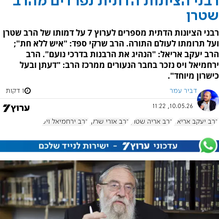
רבני הציונות הדתית נפרדים מהרב
שטרן
רבני הציונות הדתית מספרים לערוץ 7 על דמותו של הרב שטרן
ועל תרומתו לעולם התורה. הרב שרקי ספד: "איש ללא חת";
הרב יעקב אריאל: "הנהיג את הרבנות בדרכי נועם". הרב
ירחמיאל ויס נזכר בחבר הנעורים ממרכז הרב: "דעתן ובעל
כישרון מיוחד".
דביר עמר
1 דקות
10.05.26, 11:22
הרב יעקב אריאל
הרב אריה שטרן
הרב אורי שרקי
הרב ירחמיאל ויס