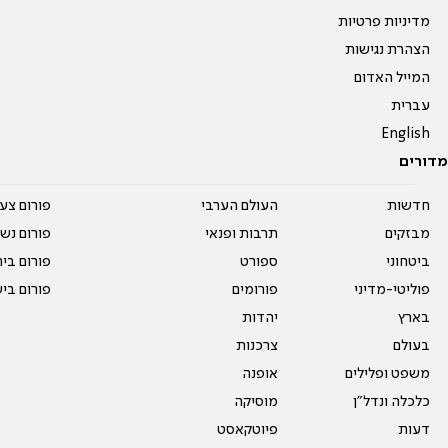
מדיניות פרטיות
הצהרת נגישות
המייל האדום
עברית
English
מדורים
חדשות
העולם הערבי
פורום צע
מבזקים
תרבות ופנאי
פורום נשו
ביטחוני
ספורט
פורום בי
פוליטי-מדיני
פורומים
פורום בי
בארץ
יהדות
בעולם
צרכנות
משפט ופלילים
אופנה
כלכלה ונדל"ן
מוסיקה
דעות
פיוטקאסט