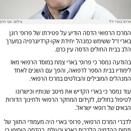
פרופ' בארי ז"ל
צילום: אבי חיון
המרכז הרפואי הדסה הודיע על פטירתו של פרופ' רונן
בארי ז"ל ששימש כמנהל יחידת אקו-קרדיוגרפיה במערך
הלב בבית החולים הדסה עין כרם.
בהודעה נמסר כי פרופ' בארי צמח במוסד הרפואי מאז
לימודיו בבית הספר לרפואה, והפך עם השנים לאחד
המנהלים המובילים והבולטים במרכז הרפואי.
עוד נמסר כי בארי הקדיש את מיטב שנותיו וכישרונו
לטיפול בחולים, לקידום המחקר הרפואי ולחינוך הדורות
הבאים של רופאי ישראל.
לדברי המרכז הרפואי, פרופ' בארי היה מעמודי התווך של
תחום ההדמיה הלבבית בארץ ובעולם. בהדסה הוסיפו כי