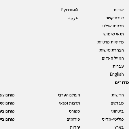
אודות
Pусский
יצירת קשר
عربية
פרסמו אצלנו
תנאי שימוש
מדיניות פרטיות
הצהרת נגישות
המייל האדום
עברית
English
מדורים
חדשות
העולם הערבי
פורום צע
מבזקים
תרבות ופנאי
פורום נשו
ביטחוני
ספורט
פורום בי
פוליטי-מדיני
פורומים
פורום בי
בארץ
יהדות