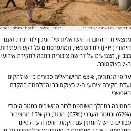
הגדר הפרוצה בשבעה באוקטובר
צילום: Abed Rahim Khatib/Flash90
ממצאי מדד החברה הישראלית של המכון למדיניות העם
היהודי (JPPI) לחודש מאי, המתפרסמים על רקע העתירות
בבג"ץ, מצביעים על דרישה ציבורית רחבה לחקירת אירועי
ה-7 באוקטובר.
על פי הנתונים, 63% מהישראלים סבורים כי יש להקים
ועדת חקירה אירועי ה-7 באוקטובר והמלחמה בהקדם
האפשרי.
התמיכה במהלך משותפת לרוב המשיבים במגזר היהודי
(62%) ובמגזר הערבי (67%). מנגד, רק 15% מהציבור
סבורים כי יש להמתין עם הקמת הוועדה עד לסיום
המלחמה, ו-11% מאמינים כי העיתוי צריך להיקבע על פי