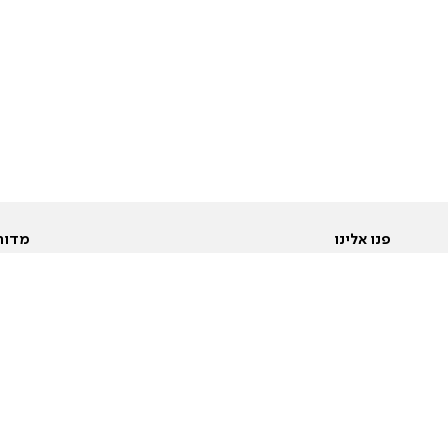
פנו אלינו
מדור
אודות
Pусский
חד
יצירת קשר
عربية
מב
פרסמו אצלנו
בי
תנאי שימוש
פו
מדיניות פרטיות
בא
הצהרת נגישות
בע