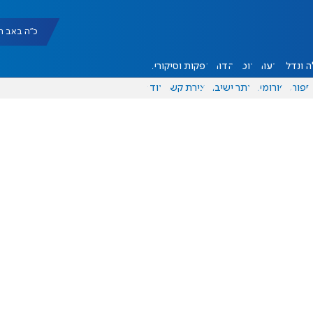
כ"ה באב תשפ"ו |
 ונדל"ן
דעות
אוכל
יהדות
הפקות וסיקורים
ספורט
פורומים
אתר ישיבה
יצירת קשר
עוד