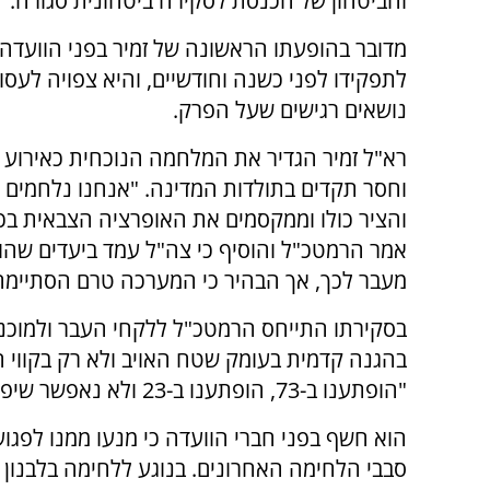
והביטחון של הכנסת לסקירה ביטחונית סגורה.
מדובר בהופעתו הראשונה של זמיר בפני הוועדה 
לתפקידו לפני כשנה וחודשיים, והיא צפויה לעס
נושאים רגישים שעל הפרק.
רא"ל זמיר הגדיר את המלחמה הנוכחית כאירוע 
וחסר תקדים בתולדות המדינה. "אנחנו נלחמים נ
והציר כולו וממקסמים את האופרציה הצבאית בכל
אמר הרמטכ"ל והוסיף כי צה"ל עמד ביעדים שהוג
מעבר לכך, אך הבהיר כי המערכה טרם הסתיימה
בסקירתו התייחס הרמטכ"ל ללקחי העבר ולמוכנות
בהגנה קדמית בעומק שטח האויב ולא רק בקווי הח
"הופתענו ב-73, הופתענו ב-23 ולא נאפשר שיפתיעו אותנו שוב", הצהיר בפני חברי הוועדה.
הוא חשף בפני חברי הוועדה כי מנעו ממנו לפגו
סבבי הלחימה האחרונים. בנוגע ללחימה בלבנון ה