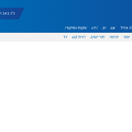
כ"ג באב תשפ"ו |
 ונדל"ן
דעות
אוכל
יהדות
הפקות וסיקורים
ספורט
פורומים
אתר ישיבה
יצירת קשר
עוד