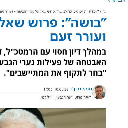
מצב תורני
ערוץ 7
מדיניות ופוליטיקה
"בושה": פרוש שאל על נערי הגבעות - ועורר זעם
"בושה": פרוש שאל 
ועורר זעם
במהלך דיון חסוי עם הרמטכ"ל, 
האבטחה של פעילות נערי הגבעות
"בחר לתקוף את המתיישבים".
חזקי ברוך
10.05.26, 17:03
מאיר פרוש
נוער הגבעות
אייל זמיר