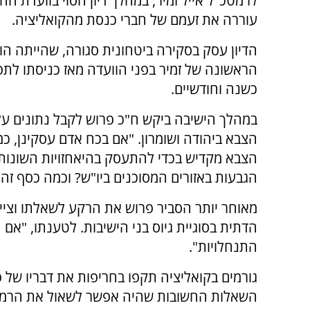
לרמטכ"ל אייל זמיר, במהלך דיון חסוי בוועדת החו
עוררה את זעמם של חברי כנסת מהקואליציה.
הדיון עסק בסקירה ביטחונית סגורה, שהייתה הו
הראשונה של זמיר בפני הוועדה מאז כניסתו לתפ
כשנה וחודשיים.
במהלך הישיבה ביקש ח"כ פרוש לקבל נתונים על
הצבא ביהודה ושומרון. "אם בכח אדם עסקינן, כ
הצבא מקדיש בכדי להתעסק בהיאחזויות השונות 
הגבעות באזורים המסוכנים ביו"ש? וכמה כסף זה
מאוחר יותר הסביר פרוש את הרקע לשאלתו וציין
הדתית בסוגיית גיוס בני הישיבות. לטענתו, "אם
התנחלויות".
גורמים בקואליציה תקפו בחריפות את דבריו של פ
השאלות החשובות שהיה אפשר לשאול את הרמטכ