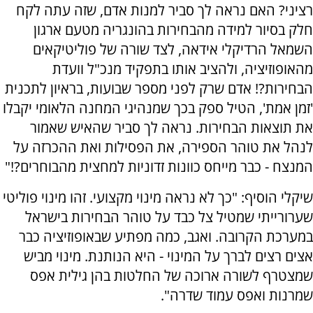
רציני? האם נראה לך סביר למנות אדם, שזה עתה לקח
חלק בסיור למידה מהבחירות בהונגריה מטעם ארגון
השמאל הרדיקלי אידאה, לצד שורה של פוליטיקאים
מהאופוזיציה, ולהציב אותו בתפקיד מנכ"ל וועדת
הבחירות?! אדם שרק לפני מספר שבועות, בראיון לתכנית
'זמן אמת', הטיל ספק בכך שמנהיגי המחנה הלאומי יקבלו
את תוצאות הבחירות. נראה לך סביר שהאיש שאמור
לנהל את טוהר הספירה, את הפסילות ואת ההכרזה על
המנצח - כבר מייחס כוונות זדוניות למחצית מהבוחרים?!"
שיקלי הוסיף: "כך לא נראה מינוי מקצועי. זהו מינוי פוליטי
שערורייתי שמטיל צל כבד על טוהר הבחירות בישראל
במערכת הקרובה. ואגב, כמה מפתיע שבאופוזיציה כבר
אצים רצים לברך על המינוי - היא הנותנת. מינוי מביש
שמצטרף לשורה ארוכה של החלטות בהן גילית אפס
שמרנות ואפס עמוד שדרה".