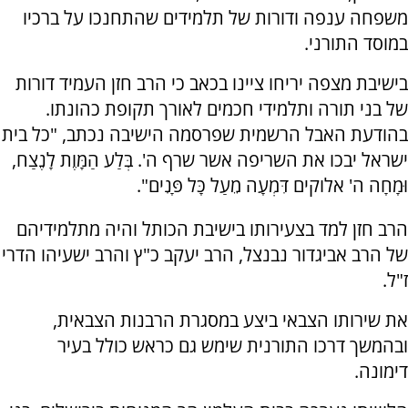
משפחה ענפה ודורות של תלמידים שהתחנכו על ברכיו
במוסד התורני.
בישיבת מצפה יריחו ציינו בכאב כי הרב חזן העמיד דורות
של בני תורה ותלמידי חכמים לאורך תקופת כהונתו.
בהודעת האבל הרשמית שפרסמה הישיבה נכתב, "כל בית
ישראל יבכו את השריפה אשר שרף ה'. בְּלַע הַמָּוֶת לָנֶצַח,
וּמָחָה ה' אלוקים דִּמְעָה מֵעַל כָּל פָּנִים".
הרב חזן למד בצעירותו בישיבת הכותל והיה מתלמידיהם
של הרב אביגדור נבנצל, הרב יעקב כ"ץ והרב ישעיהו הדרי
ז"ל.
את שירותו הצבאי ביצע במסגרת הרבנות הצבאית,
ובהמשך דרכו התורנית שימש גם כראש כולל בעיר
דימונה.