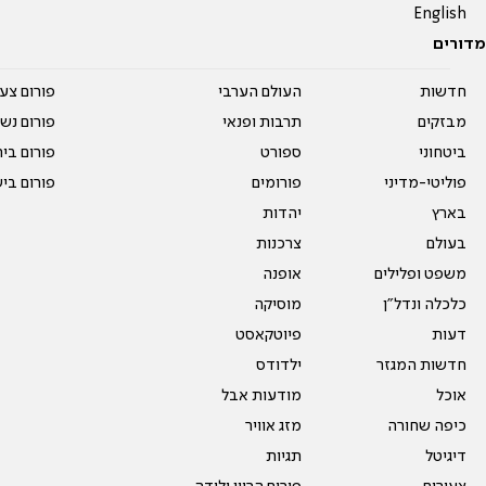
English
מדורים
חדשות
העולם הערבי
פורום צע
מבזקים
תרבות ופנאי
פורום נשו
ביטחוני
ספורט
פורום בי
פוליטי-מדיני
פורומים
פורום בי
בארץ
יהדות
בעולם
צרכנות
משפט ופלילים
אופנה
כלכלה ונדל"ן
מוסיקה
דעות
פיוטקאסט
חדשות המגזר
ילדודס
אוכל
מודעות אבל
כיפה שחורה
מזג אוויר
דיגיטל
תגיות