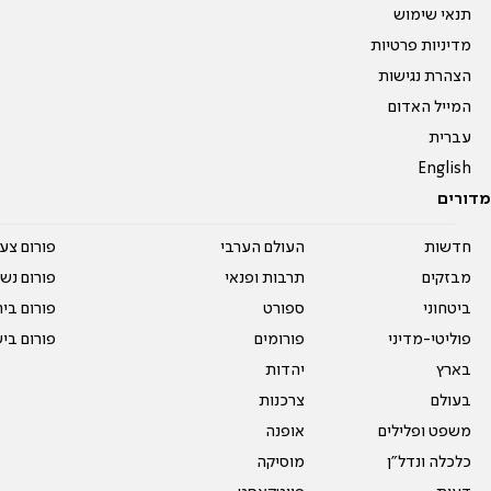
תנאי שימוש
מדיניות פרטיות
הצהרת נגישות
המייל האדום
עברית
English
מדורים
חדשות
העולם הערבי
פורום צע
מבזקים
תרבות ופנאי
פורום נשו
ביטחוני
ספורט
פורום בי
פוליטי-מדיני
פורומים
פורום בי
בארץ
יהדות
בעולם
צרכנות
משפט ופלילים
אופנה
כלכלה ונדל"ן
מוסיקה