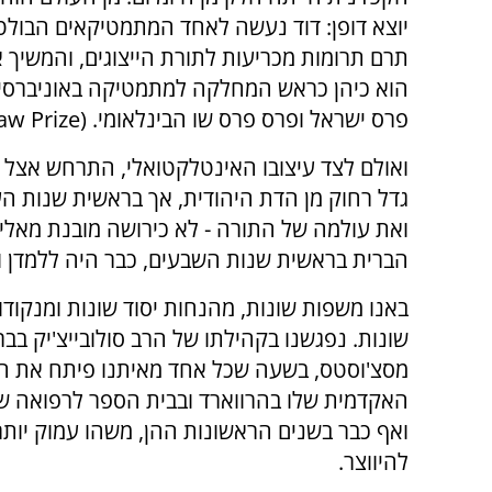
יוצא דופן: דוד נעשה לאחד המתמטיקאים הבולטי
תרם תרומות מכריעות לתורת הייצוגים, והמשיך 
הוא כיהן כראש המחלקה למתמטיקה באוניברסיט
פרס ישראל ופרס פרס שו הבינלאומי. (Shaw Prize)
ואולם לצד עיצובו האינטלקטואלי, התרחש אצל ד
גדל רחוק מן הדת היהודית, אך בראשית שנות הע
ואת עולמה של התורה - לא כירושה מובנת מאל
הברית בראשית שנות השבעים, כבר היה ללמדן ולת
באנו משפות שונות, מהנחות יסוד שונות ומנקודו
שונות. נפגשנו בקהילתו של הרב סולובייצ'יק בברו
מסצ'וסטס, בשעה שכל אחד מאיתנו פיתח את ה
האקדמית שלו בהרווארד ובבית הספר לרפואה של
ואף כבר בשנים הראשונות ההן, משהו עמוק יות
להיווצר.