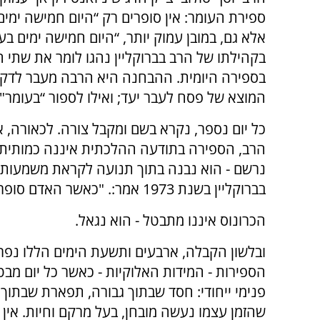
ספירת העומר: אין סופרים רק “היום חמישה ימים
אלא גם, במובן עמוק יותר, “היום חמישה ימים בע
בקהילתו של הרב בברוקליין נהגו לומר את שתי 
בספירה היומית. ההבחנה היא הרבה מעבר לדקדו
המוצא של פסח לעבר יעד; ואילו לספור “בעומר
כל יום נספר, נקרא בשם ומקבל צורה. לכאורה, א
הרב, הספירה בתודעה ההלכתית איננה כמותית בל
נרשם - הוא נבנה בתוך תנועה לקראת משמעות.
בברוקליין בשנת 1973 אמר:. "כאשר האדם סופר, הוא מכניס את עצמו אל תוך רצף מתמשך."
הכרונוס איננו מתבטל - הוא נגאל.
ובלשון הקבלה, ארבעים ותשעת הימים הללו נפר
הספירות - המידות האלוקיות - כאשר כל יום מבט
פנימי ייחודי: חסד שבתוך גבורה, תפארת שבתוך 
שהזמן עצמו נעשה מובחן, בעל מרקם וחיות. אין 