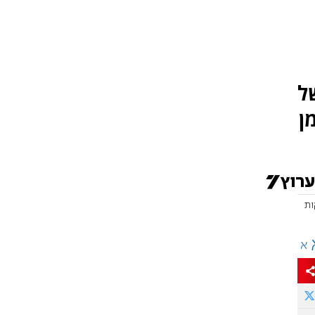
ל
ן
א