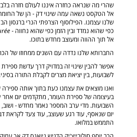
שהרי מה שנראה כחזרה איננו לעולם חזרה בלבד
אל הטקסט נשאה עמה שינוי דק - הן של החומר 
שלנו עצמנו. הפילוסוף הצרפתי הנרי ברגסון הבחי
כפי שהוא נמדד ובין הזמן כפי שהוא נחווה -
urée
אל תוך ההווה ומעוצב מחדש בתוכו.
החברותא שלנו נדדה עם השנים ממחוזו של הכרו
אפשר להבין שינוי זה במדויק דרך עדשת ספירת 
לשבועות, בין יציאת מצרים לקבלת התורה בסיני.
ואנו מוצאים את עצמנו כעת בתוך אותה ספירה 
בעיצומה של ספירת העומר, מתקדמים יום אחר י
השבועות. מדי ערב המספר נאמר מחדש - ושוב, וש
יום שנאסף, עוד רגע שעוצב, עוד צעד לקראת ד
התממש במלואו.
הרב יוסף סולובייצ'יק הדגיש ניואנס דק אך עמוק