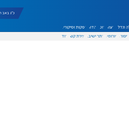
כ"ג באב תשפ"ו |
 ונדל"ן
דעות
אוכל
יהדות
הפקות וסיקורים
ספורט
פורומים
אתר ישיבה
יצירת קשר
עוד