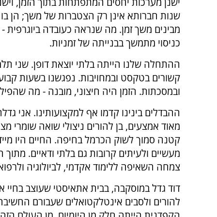
ישנן מערכות יחסים המתפתחות בתוך הזמן, ויש
שנות חברותא אינן רק הצטברות של משך; הן בו
מבינים משך זמן. מה שנראה כעובדה ביוגרפית -
כניסוי מתמשך בבנייתה של זמניות.
ההתחלה שלנו הייתה בלתי יוצאת דופן. שני תלמי
קשורים בטקסט ובמחויבות. נפגשנו בשעות קבועו
ובמסכתות. הזמן היה חיצוני, מובנה - מה שהפילו
ההבדלים בינינו קדמו אף למקצועותינו. אני גדל
מאוד אמצעים, בן להורים ניצולי שואה שומרי מצו
קטנה סמוך לשוק הכרמל בחיפה. החיים היו מיידי
מעשיים ולעיתים קרובות גם בלתי ודאיים. מתוך 
צמחה השאיפה ללימוד אקדמי, לביולוגיה ולרפוא
דוד גדל במוסקבה, בבית אתאיסטי שעוצב בחיי אק
להורים ולסבים אינטלקטואלים שעבורם החשיב
הקפדנית הייתה חלק מן היומיום. מן העולם הזה