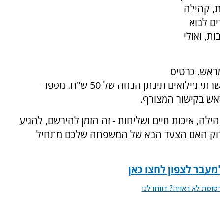
ת, קהילה
ים לבוא
ת, ואולי
ראש. כרטיס
למופע יעלה 80 ש"ח ליחיד ו-150 ש"ח לזוג, ולמשרתי מילואים תינתן הנחה של 50 ש"ח. מספר
ש בקישור המצורף.
לה, איכות חיים ושליחות - זה הזמן להירשם, להגיע
בדוק האם הצעד הבא של המשפחה שלכם מתחיל
עבר לצפון לחצו כאן
ומת לא ראויה? דווחו לנו