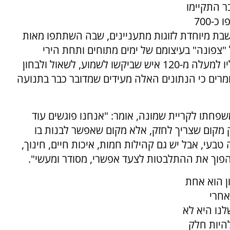
ר התקיימו
במסגרת המיזם. באירוע החשיפה הקודם השתתפו כ-700
שבת מיוחדת לזוגות מתעניינים, שבה השתתפו מאות
"צפונה" בעיצומם של ימים מתוחים ותחת הירי
הבלתי פוסק מצד חיזבאללה, ובכל זאת נכנסו אליו למעלה מ-120 איש שביקשו לשמוע, לשאול ולבחון
רים כי הנתונים האלה מעידים שמדובר כבר בתנועה
משפחתו לקריית שמונה, אומר: "אנחנו פוגשים עוד
ק מקום שצריך לחזק, אלא מקום שאפשר לבנות בו
 טבעי, אבל יש גם קהילות חמות, איכות חיים, חינוך,
פוך את ההתלבטות לצעד אפשרי, מסודר ומעשי".
ון הוא אחת
אחרי
לנו היא לא
להיות חלק