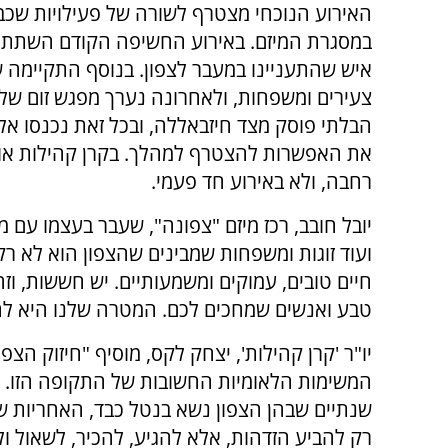
האירוע הנוכחי מצטרף לשורה של פעילויות שכב
איש שהתעניינו במעבר לצפון. בנוסף התקיימה 
צעירים ומשפחות, ולאחרונה נערך מפגש זום של 
את האפשרות להצטרף למהלך. בקרן קהילות אומ
רחבה, ולא באירוע חד פעמי.
יובל חובב, רכז מיזם "צפונה", שעבר בעצמו עם 
ועוד זוגות ומשפחות שמבינים שהצפון הוא לא ר
חיים טובים, עמוקים ומשמעותיים. יש חששות, וזה
טבע ואנשים שמחכים לכם. המטרה שלנו היא לה
יו"ר 'קרן קהילות', יצחק לקס, מוסיף "חיזוק הצפ
המשימות הלאומיות החשובות של התקופה הזו. 
שנתיים שבהן הצפון נשא בנטל כבד, האחריות ש
רק להביע הזדהות, אלא להגיע, להכיר, לשאול ו