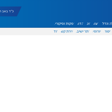
כ"ד באב תשפ"ו |
 ונדל"ן
דעות
אוכל
יהדות
הפקות וסיקורים
ספורט
פורומים
אתר ישיבה
יצירת קשר
עוד