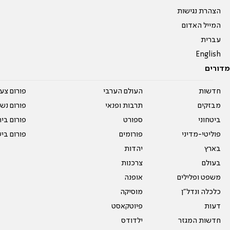
הצהרת נגישות
המייל האדום
עברית
English
מדורים
חדשות
העולם הערבי
פורום צע
מבזקים
תרבות ופנאי
פורום נשו
ביטחוני
ספורט
פורום בי
פוליטי-מדיני
פורומים
פורום בי
בארץ
יהדות
בעולם
צרכנות
משפט ופלילים
אופנה
כלכלה ונדל"ן
מוסיקה
דעות
פיוטקאסט
חדשות המגזר
ילדודס