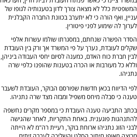
במשרד ציינו כי כאשר פנתה העובדת לבית הדין, הערכאה
המשפטית כלל לא מצאה צורך לדון בטענותיה לגופו של
עניין, ואף הורה כי לא יתערב בכוונת החברה הקבלנית
לערוך לה שימוע לפני פיטורין.
הסדר הפשרה שנחתם, במסגרתו שולמו עשרות אלפי
שקלים לעובדת, נערך על פי המשרד אך ורק בין העובדת
לבין חברת כוח האדם, כמענה לסיום יחסי העבודה ביניהן,
וללא כל מעורבות או הכרה בטענות שהופנו כלפי שרה
נתניהו.
לפי הדיווח בכאן חדשות שפורסם הבוקר, העובדת לשעבר
טענה כי סבלה מיחס משפיל ומבזה מצד שרה נתניהו.
בכתב התביעה טענה העובדת כי במספר מקרים נחשפה
להתנהגות פוגענית. באחת התקריות, לאחר שהגישה
לבני הזוג נתניהו ארוחת בוקר, רעיית רה"מ לא הייתה
מרוצה מאופן חיתוך הסלט והשליכה לעברה זיתים