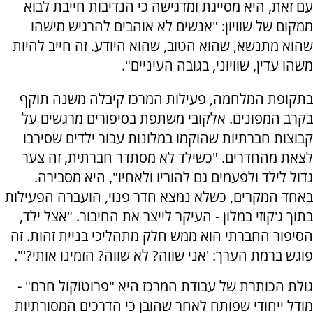
עם זאת, היא מסייגת ומדגישה כי הנדיבות חייבת לבוא
ממקום של שוויון: "אנשים לא אוהבים להרגיש מישהו
שהוא מתנשא, שהוא הטוב, שהוא היודע. זה חייב להיות
משהו עדין, שוויוני, בגובה העיניים".
בתקופת המלחמה, פעילות המרכז קיבלה משנה תוקף
בקרב המפונים. אלקובי משתפת בסיפורים מרגשים על
קבוצות חברתיות שהוקמו במלונות עבור ילדים שסירבו
לצאת מהחדרים. "כשילד לא מסתדר חברתית, זה צער
גדול לילד ולפעמים גם להוריו ולאחיו", היא מסבירה.
באחד המקרים, כשלא נמצא חדר פנוי, הועברה הפעילות
בתוך ג'קוזי במלון - העיקר לייצר את החיבור. "אצל ילד,
הסיפור החברתי הוא ממש חלק מתהליכי בניית זהות. זה
פוגש ברמת הערך: 'אני שווה? לא שווה? הזמינו אותי?'".
גולת הכותרת של עבודת המרכז היא "פרוטוקול חרם" -
מודל ייחודי שפותח לאחר שהובן כי הדרכים המסורתיות