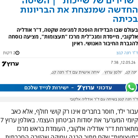
"שרירים של שייכות" | השיטה
החדשה שמנצחת את הבריונות
בכיתה
בעולם שבו הבדידות הופכת למגיפה שקטה, ד"ר אודליה
אלקובי, מייסדת ומנכ"לית מרכז "תעצומות", מציעה נוסחה
להגברת החיבור האנושי. ראיון
ד"ר חנה קטן
2 דקות
12.05.26, 7:38
חנה קטן
אולפן ערוץ 7
שיחה אישית עם ד"ר חנה קטן
ד”ר חנה קטן בשיחה עם ד"ר אודליה אלקובי
עבור ילד, חוסר בחברים אינו רק קושי חולף, אלא כאב
קיומי המערער את יסודות הביטחון העצמי. באולפן ערוץ 7
מתארחת ד"ר אודליה אלקובי, העומדת בראש מרכז
"תעצומות" שקם מתוך הבנה עמוקה שהזירה החברתית