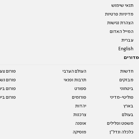
תנאי שימוש
מדיניות פרטיות
הצהרת נגישות
המייל האדום
עברית
English
מדורים
חדשות
העולם הערבי
פורום צע
מבזקים
תרבות ופנאי
פורום נשו
ביטחוני
ספורט
פורום בי
פוליטי-מדיני
פורומים
פורום בי
בארץ
יהדות
בעולם
צרכנות
משפט ופלילים
אופנה
כלכלה ונדל"ן
מוסיקה