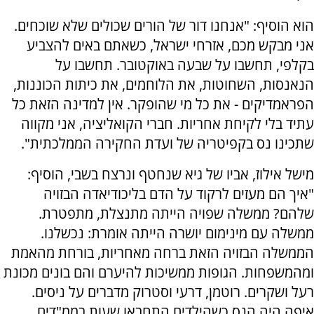
הוא הוסיף: "אנחנו דור של הורים שכולים שלא שוכחים.
אני מבקש מכם, אזרחי ישראל, כשאתם באים להצביע
בקלפי, תחשבו על שבעה באוקטובר. תחשבו על
הנאנסות, השחוטות, את הלוחמים, את כיתות הכוננות,
הפראמדיקים - את כל מי שהופקר. אין למדינה הזאת כל
עתיד בלי לקיחת אחריות. חברי הקואליציה, אני מקווה
שתכינו נס בקפיטריה של ועדת החקירה הממלכתית".
מישל אילוז, אביו של גיא שנחטף ונרצח בשבי, הוסיף:
"איך הם מעזים לרקוד על הדם בליכודיאדה הבזויה
שלהם? ממשלה שפויה הייתה מתנצלת, מתפטרת.
ממשלה עם מינימום יושרה הייתה אומרת: נכשלנו.
הממשלה הבזויה הזאת ברחה מאחריות, בורחת מהאמת
ומהמשפחות. הגופות ממשיכות להיערם והם בונים מכונת
רעל ושקרים. רוטמן, דרעי וסטרוק מדברים על ניסים.
איפה היה הנס כשהילדים התחבאו שעות בממ"דים