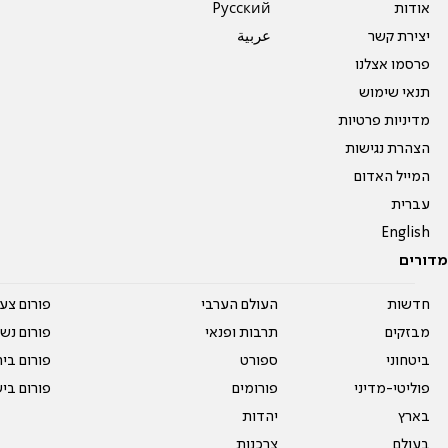
אודות
Pусский
יצירת קשר
عربية
פרסמו אצלנו
תנאי שימוש
מדיניות פרטיות
הצהרת נגישות
המייל האדום
עברית
English
מדורים
חדשות
העולם הערבי
פורום צע
מבזקים
תרבות ופנאי
פורום נשו
ביטחוני
ספורט
פורום בי
פוליטי-מדיני
פורומים
פורום בי
בארץ
יהדות
בעולם
צרכנות