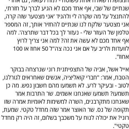
הממשלה שאלה אחת פשוטה - למה לעזאזל, גם אחרי
שנתיים של שבי, אף אחד מכם לא הגיע לברך על חזרתי,
להתנצל על מה שקרה לי ולהגיד 'אני מצטער שזה קרה,
אני מצטער שלקח לנו שנתיים להחזיר אותך, זה המספר
טלפון של העוזר שלי - נעזור לך בכל דבר שתרצה'. למה
אף אחד מכם לא עשה את זה? למה אני צריך לרוץ
לוועדות ולריב על אם אני נכה צה"ל 50 אחוז או 100
אחוז".
אייל אשל, אביה של התצפיתנית רוני שנרצחה בבוקר
הטבח, אמר: "חברי קואליציה, אנשים שאחראים לגורלנו,
לטוב - ובעיקר לרע. לא תשמעו מהם חשבון נפש. מה כן
תשמעו? תשמעו שאנחנו אשמים. שר התרבות אמר
שאנחנו מתקרבנים, השרה למשימות לאומיות אמרה שזו
תקופה של נס. שר האוצר אמר שזה מחדל טקטי. שמעת,
רוני? את יכולה לנוח על משכבך בשלום, זה היה רק מחדל
טקטי".