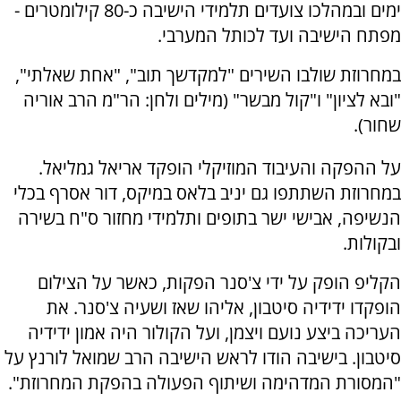
ימים ובמהלכו צועדים תלמידי הישיבה כ-80 קילומטרים -
מפתח הישיבה ועד לכותל המערבי.
במחרוזת שולבו השירים "למקדשך תוב", "אחת שאלתי",
"ובא לציון" ו"קול מבשר" (מילים ולחן: הר"מ הרב אוריה
שחור).
על ההפקה והעיבוד המוזיקלי הופקד אריאל גמליאל.
במחרוזת השתתפו גם יניב בלאס במיקס, דור אסרף בכלי
הנשיפה, אבישי ישר בתופים ותלמידי מחזור ס"ח בשירה
ובקולות.
הקליפ הופק על ידי צ'סנר הפקות, כאשר על הצילום
הופקדו ידידיה סיטבון, אליהו שאז ושעיה צ'סנר. את
העריכה ביצע נועם ויצמן, ועל הקולור היה אמון ידידיה
סיטבון. בישיבה הודו לראש הישיבה הרב שמואל לורנץ על
"המסורת המדהימה ושיתוף הפעולה בהפקת המחרוזת".