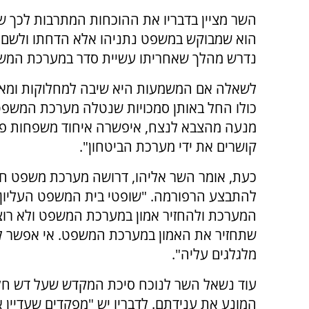
השר מציין בדבריו את ההוכחות המתרבות לכך 
הוא שמבוקש במשפט נתניהו אלא הדחתו ולשם כך
נדרש מהלך שאחריתו עשיית סדר במערכת המש
לשאלה אם המשמעות היא שיבה למחלוקות ומאבקי
כולו החל באותן סמכויות שנטלה מערכת המשפט
מנעה מהצבא לנצח, איפשרה איחוד משפחות פלש
קושרים את ידי מערכת הביטחון".
כעת, אומר השר אליהו, דרושה מערכת משפט חז
להתבצע הרפורמה. "שופטי בית המשפט העליון נג
המערכת ולהחזיר אמון במערכת המשפט ולא רוצי
שתחזיר את האמון במערכת המשפט. אי אפשר ל
מלגלגים עליה".
עוד נשאל השר לנוכח סיכת המקדש שעל דש חלי
המונע את ענידתם. לדבריו יש "מפקדים שעדיין 