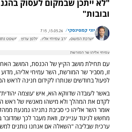
"לא ייתכן שבמקום לעסוק בהגנת
ובובות"
יוני קמפינסקי
13.05.26, 7:15
מערכת המשפט
הרב עמיחי אליהו
אולפן ערוץ 7
משפט נתני
עמיחי אליהו שר המורשת
עם תחילת מושב הקיץ של הכנסת, המושב האחרו
זו, מסביר שר המורשת, השר עמיחי אליהו, מדוע ב
לפעול בחודשים שנותרו לקידום חנינה לראש ה
באשר לעובדה שדווקא הוא, איש 'עוצמה יהודית',
לקדם את המהלך ולא מישהו מאנשיו של ראש ה
אומר השר אליהו כי סביבת נתניהו נמנעת ממהל
מחשש לניגוד עניינים, וזאת מעבר לכך שמדובר ב
ערכית שבליבה "השאלה אם אנחנו נותנים למש