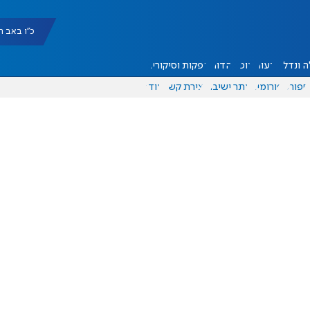
כ"ו באב תשפ"ו |
 ונדל"ן
דעות
אוכל
יהדות
הפקות וסיקורים
ספורט
פורומים
אתר ישיבה
יצירת קשר
עוד