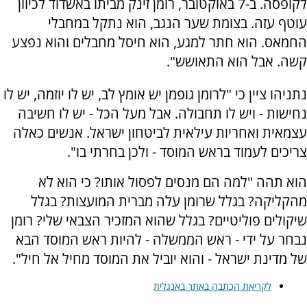
לקופסה. ב-7 באוקטובר, רומן זינק מביתו באשדוד לכיוון
עוטף עזה. בצומת שער הנגב, הוא נתקל במחבלי
החמאס. הוא חתר למגע, הוא חיסל מחבלים והוא נפצע
קשה. אבל הוא התאושש".
נתניהו ציין כי "לרומן גופמן יש אומץ לב, יש לו יוזמה, יש לו
נחישות - ויש לו תחבולה. אבל מעל הכל - יש לו חשיבה
עצמאית ואחריות עילאית לביטחון ישראל. אנשים כאלה
צריכים לעמוד בראש המוסד - ולכן בחרתי בו".
הוא תהה "למה הם מנסים לפסול אותו? כי הוא לא
מהקליקה? בגלל שרומן עלה מברית המועצות? בגלל
שיקולים פוליטיים? בגלל שהוא המזכיר הצבאי שלי? רומן
נבחר על ידי - ראש הממשלה - להיות ראש המוסד הבא
של מדינת ישראל - והוא יוביל את המוסד מחיל אל חיל".
לקריאת הכתבה באתר באנגלית