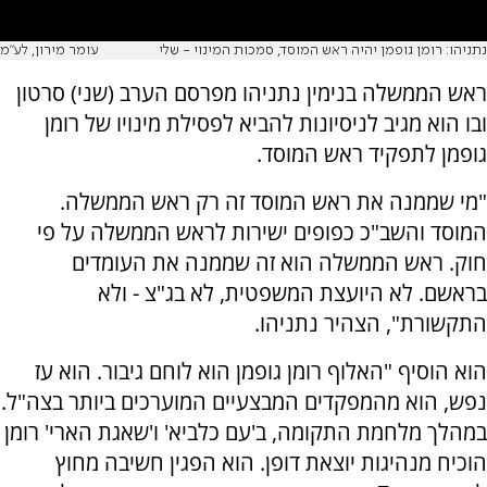
נתניהו: רומן גופמן יהיה ראש המוסד, סמכות המינוי - שלי
עומר מירון, לע"מ
ראש הממשלה בנימין נתניהו מפרסם הערב (שני) סרטון
ובו הוא מגיב לניסיונות להביא לפסילת מינויו של רומן
גופמן לתפקיד ראש המוסד.
"מי שממנה את ראש המוסד זה רק ראש הממשלה.
המוסד והשב"כ כפופים ישירות לראש הממשלה על פי
חוק. ראש הממשלה הוא זה שממנה את העומדים
בראשם. לא היועצת המשפטית, לא בג"צ - ולא
התקשורת", הצהיר נתניהו.
הוא הוסיף "האלוף רומן גופמן הוא לוחם גיבור. הוא עז
נפש, הוא מהמפקדים המבצעיים המוערכים ביותר בצה"ל.
במהלך מלחמת התקומה, ב'עם כלביא' ו'שאגת הארי' רומן
הוכיח מנהיגות יוצאת דופן. הוא הפגין חשיבה מחוץ