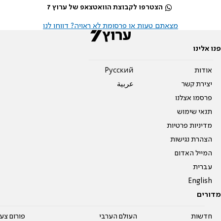
הצטרפו לקבוצת הוואטצאפ של ערוץ 7
מצאתם טעות או פרסומת לא ראויה? דווחו לנו
פנו אלינו
אודות
Pусский
יצירת קשר
عربية
פרסמו אצלנו
תנאי שימוש
מדיניות פרטיות
הצהרת נגישות
המייל האדום
עברית
English
מדורים
חדשות
העולם הערבי
פורום צע