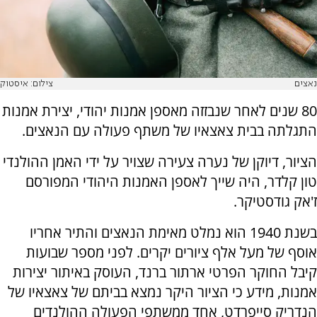
נאצים
צילום: איסטוק
80 שנים לאחר שנבזזה מאספן אמנות יהודי, יצירת אמנות
התגלתה בבית צאצאיו של משתף פעולה עם הנאצים.
הציור, דיוקן של נערה צעירה שצויר על ידי האמן ההולנדי
טון קלדר, היה שייך לאספן האמנות היהודי המפורסם
ז'אק גודסטיקר.
בשנת 1940 הוא נמלט מאימת הנאצים והתיר אחריו
אוסף של מעל אלף ציורים יקרים. לפני מספר שבועות
קיבל החוקר הפרטי ארתור ברנד, העוסק באיתור יצירות
אמנות, מידע כי הציור היקר נמצא בביתם של צאצאיו של
הנדריק סייפרדט, אחד ממשתפי הפעולה ההולנדים