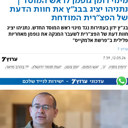
מינוי רומן גופמן לראש המוסד |
נתניהו יציג בבג"ץ את חוות הדעת
של הפצ"רית המודחת
בג"ץ ידון בעתירות נגד מינוי ראש המוסד החדש. נתניהו יציג
חוות דעת של הפצ"רית לשעבר המנקה את גופמן מאחריות
פלילית ב"פרשת אלמקייס"
ערוץ 7
12.05.26, 7:39
בנימין נתניהו
בג"ץ
ראש המוסד
רומן גופמן
יפעת תומר ירושלמי
גלי בהרב מיארה