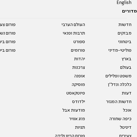
English
מדורים
חדשות
העולם הערבי
פורום צע
מבזקים
תרבות ופנאי
פורום נשו
ביטחוני
ספורט
פורום בי
פוליטי-מדיני
פורומים
פורום בי
בארץ
יהדות
בעולם
צרכנות
משפט ופלילים
אופנה
כלכלה ונדל"ן
מוסיקה
דעות
פיוטקאסט
חדשות המגזר
ילדודס
אוכל
מודעות אבל
כיפה שחורה
מזג אוויר
דיגיטל
תגיות
צעירים
פורום הריון ולידה