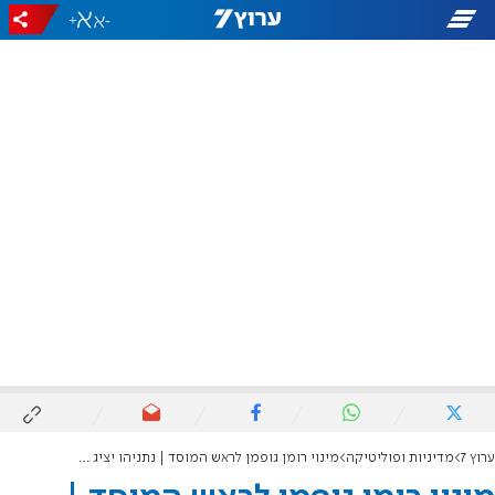
+
-
ערוץ 7
מדיניות ופוליטיקה
מינוי רומן גופמן לראש המוסד | נתניהו יציג בבג"ץ את חוות הדעת של הפצ"רית המודחת