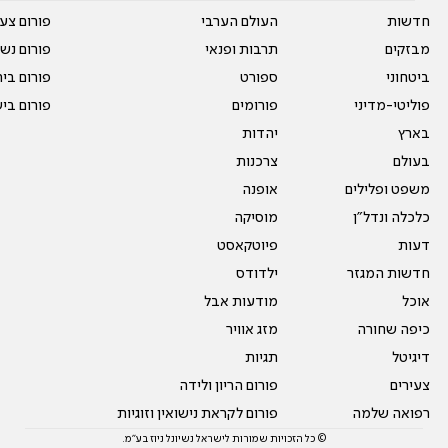
חדשות
העולם הערבי
פורום צע
מבזקים
תרבות ופנאי
פורום נשו
ביטחוני
ספורט
פורום בי
פוליטי-מדיני
פורומים
פורום בי
בארץ
יהדות
בעולם
צרכנות
משפט ופלילים
אופנה
כלכלה ונדל"ן
מוסיקה
דעות
פיוטקאסט
חדשות המגזר
ילדודס
אוכל
מודעות אבל
כיפה שחורה
מזג אוויר
דיגיטל
תגיות
צעירים
פורום הריון ולידה
רפואה שלמה
פורום לקראת נישואין וזוגיות
© כל הזכויות שמורות לישראל נשיונל ניוז בע"מ.