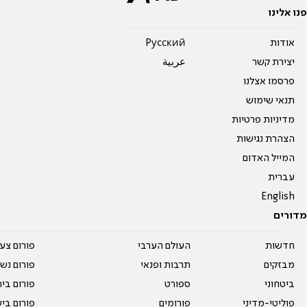
פנו אלינו
אודות
Pусский
יצירת קשר
عربية
פרסמו אצלנו
תנאי שימוש
מדיניות פרטיות
הצהרת נגישות
המייל האדום
עברית
English
מדורים
חדשות
העולם הערבי
פורום צע
מבזקים
תרבות ופנאי
פורום נשו
ביטחוני
ספורט
פורום בי
פוליטי-מדיני
פורומים
פורום בי