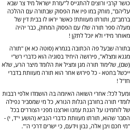
כושר קרבי ורוצים להתגייס ל"עזרת ישראל מיד צר שבא
עליהם", מוחק במו פיו את הפסוק שבתורה עם ההלכה
ברמב"ם, ותורתו מעוותת! כאשר יראו לו בבית דין של
מעלה ספר תורה שלו עם הפסוק המחוק, כבר יהיה
מאוחר מידי ולא יוכל לתקן !
בתורה שבעל פה הכתובה בגמרא (סוטה כא א) "תורה
מגנא ומצלא", פירושה היחיד בסוגיה הוא כדברי רש"י
(שם), שלימוד תורה מגן ומציל את הלומד מיצר הרע, שלא
ייכשל בחטא - כל פירוש אחר הוא תורה מעוותת בדברי
חז"ל !
ומעל לכל: אחרי השואה האיומה בה הושמדו אלפי רבבות
לומדי תורה בחורבן הגלות הנורא, כל מי שמסביר נפילה
של לוחמינו על הגנת עמנו וארצנו מפני הצוררים בכל
הסבר שהוא, תורתו מעוותת כדברי הנביא (הושע י"ד, י) -
"מי חכם ויבן אלה, נבון וידעם, כי ישרים דרכי ה'".