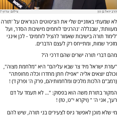
הרב יואל בן נון
צילום: ערוץ 7
לא שמעתי באוזניים שלי את הציטוטים הנוראים על 'תורה
מעוותת', שבגללה 'נהרגים' לוחמים מישיבות הסדר, ועל
'לימוד תורה בישיבות שאמור להציל לוחמים' - לכן אינני
מזכיר שמות, ומתייחס רק לעצם הדברים.
מהם דברי תורה ישרים שהם דרכי ה'?
"עזרת ישראל מיד צר שבא עליהם" היא "מלחמת מצוה",
וכולם יוצאים אליה "אפילו חתן מחדרו וכלה מחופתה"
(רמב"ם הלכות מלכים ומלחמותיהם, פרק ה' ופרק ז') !
המקור בתורת משה הוא בפסוק: "... לא תעמד על דם
רעך, אני ה' " (ויקרא י"ט, טז) !
מי שלא מוכן לאפשר גיוס לצעירים בני תורה, שיש להם