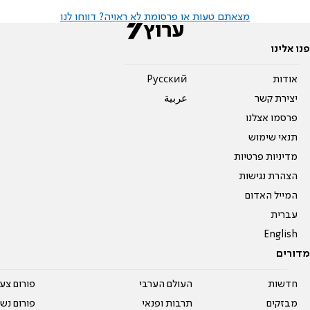
מצאתם טעות או פרסומת לא ראויה? דווחו לנו
פנו אלינו
אודות
Pусский
יצירת קשר
عربية
פרסמו אצלנו
תנאי שימוש
מדיניות פרטיות
הצהרת נגישות
המייל האדום
עברית
English
מדורים
חדשות
העולם הערבי
פורום צע
מבזקים
תרבות ופנאי
פורום נשו