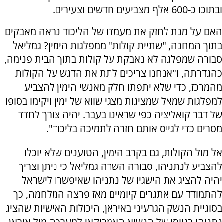
ובתוכו כ-600 אלף מצביעים חדשים וצעירים.
האם על מנת לחזק את מעמדו של הליכוד נראה מאבקים
בתוך המחנה, "שתיית קולות" ממפלגות הימין? גמליאל
סבורה שמפלגה לא נאבקת על קולות בתוך הבית פנימה,
כהגדרתה, ו"אנחנו צריכים לתת את הדגש על הקולות
מהמרכז, כדי שלא יתפתו חלק מאנשי הימין להצביע
למפלגות שמאל שמציגות מצגי שווא של ימין ויקימו בסופו
של דבר קואליציה כפי שראינו בעבר. יהיה צורך לחדד
מסרים כדי לגייס אותם חזרה לתמיכה בליכוד".
אל מול הקולות, גם בקרב הימין, הטוענים שלא יוכלו
להצביע לנתניהו, סבורה השרה גמליאל כי ניתן וצריך
יהיה להציג את הישגיו של נתניהו שאיפשרו לישראל
להתמודד עם אתגרים קיומיים מאז פרצה המלחמה, כך
בסוגיית הנשק הגרעיני באיראן, היכולות האישיות שהציג
נתניהו בגיוסו של הנשיא האמריקאי למערכה מול איראן