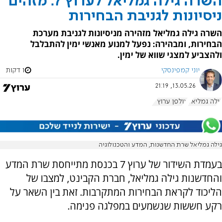
השרה גילה גמליאל לערוץ 7: מזהים
ניסיונות לגניבת הבחירות
השרה גילה גמליאל מזהירה מניסיונות לגניבת מערכת
הבחירות, ומבהירה: נפעל למנוע מאנשי ימין להתבלבל
ולהצביע למצגי שווא של ימין.
יוני קמפינסקי
1 דקות
13.05.26, 21:19
גילה גמליאל
אולפן ערוץ 7
גילה גמליאל שרת החדשנות, המדע והטכנולוגיה
בעמדת השידור של ערוץ 7 בכנסת מתייחסת שרת המדע
והחדשנות גילה גמליאל, חברת הקבינט, למצבו של
הליכוד לקראת הבחירות המתקרבות. זאת בין השאר על
רקע חששות שנשמעים במפלגה פנימה.