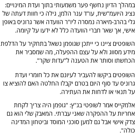
במהלך הדיון נחשף פער משמעותי בתוך ועדת המינויים:
נציג היועמ"שית, עו"ד ענר הלמן, גילה כי חוות דעתה של
גלי בהרב-מיארה נמסרה ליו"ר הוועדה אשר גרוניס באופן
אישי, אך שאר חברי הוועדה כלל לא ידעו על קיומה.
השופטים ציינו כי ייתכן שגופמן נשאל בתחקיר על הדלפת
מידע מסווג ולא על עצם ההפעלה, מה שמסביר את
הכחשתו וסותר את הטענה ל"עדות שקר".
השופטים ביקשו להעביר לעיונם את כל חומרי ועדת
גרוניס עד סוף היום בטרם יקבלו החלטה האם להוציא צו
על תנאי או לדחות את העתירה.
אלמקייס אמר לשופטי בג"ץ: "גופמן היה צריך לקחת
אחריות על ההפקרה שאני עברתי. המאבק שלי הוא גם
צדק אישי אבל גם למען סוכני המוסד וביטחון המדינה
כולה".