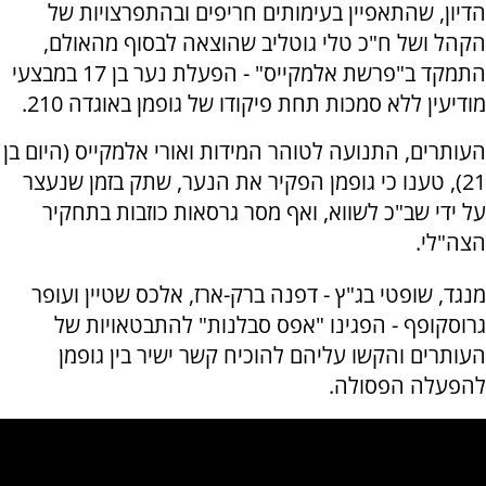
הדיון, שהתאפיין בעימותים חריפים ובהתפרצויות של
הקהל ושל ח"כ טלי גוטליב שהוצאה לבסוף מהאולם,
התמקד ב"פרשת אלמקייס" - הפעלת נער בן 17 במבצעי
מודיעין ללא סמכות תחת פיקודו של גופמן באוגדה 210.
העותרים, התנועה לטוהר המידות ואורי אלמקייס (היום בן
21), טענו כי גופמן הפקיר את הנער, שתק בזמן שנעצר
על ידי שב"כ לשווא, ואף מסר גרסאות כוזבות בתחקיר
הצה"לי.
מנגד, שופטי בג"ץ - דפנה ברק-ארז, אלכס שטיין ועופר
גרוסקופף - הפגינו "אפס סבלנות" להתבטאויות של
העותרים והקשו עליהם להוכיח קשר ישיר בין גופמן
להפעלה הפסולה.