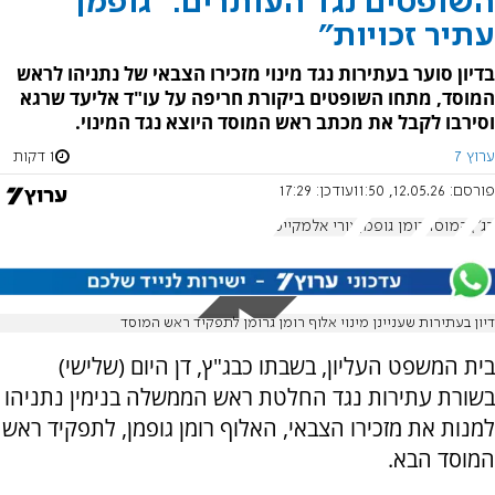
השופטים נגד העותרים: "גופמן
עתיר זכויות"
בדיון סוער בעתירות נגד מינוי מזכירו הצבאי של נתניהו לראש
המוסד, מתחו השופטים ביקורת חריפה על עו"ד אליעד שרגא
וסירבו לקבל את מכתב ראש המוסד היוצא נגד המינוי.
ערוץ 7
1 דקות
פורסם:
12.05.26, 11:50
עודכן:
17:29
בג"ץ
המוסד
רומן גופמן
אורי אלמקייס
דיון בעתירות שעניינן מינוי אלוף רומן גרומן לתפקיד ראש המוסד
בית המשפט העליון, בשבתו כבג"ץ, דן היום (שלישי)
בשורת עתירות נגד החלטת ראש הממשלה בנימין נתניהו
למנות את מזכירו הצבאי, האלוף רומן גופמן, לתפקיד ראש
המוסד הבא.