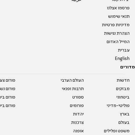
פרסמו אצלנו
תנאי שימוש
מדיניות פרטיות
הצהרת נגישות
המייל האדום
עברית
English
מדורים
חדשות
העולם הערבי
פורום צע
מבזקים
תרבות ופנאי
פורום נשו
ביטחוני
ספורט
פורום בי
פוליטי-מדיני
פורומים
פורום בי
בארץ
יהדות
בעולם
צרכנות
משפט ופלילים
אופנה