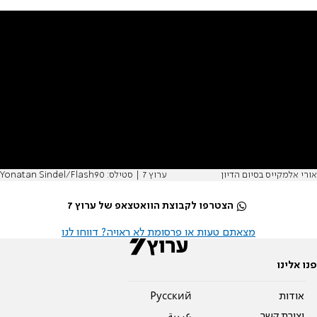
אורי אלמקייס בסיום הדיון
ערוץ 7 | סטילס: Yonatan Sindel/Flash90
הצטרפו לקבוצת הוואטצאפ של ערוץ 7
מצאתם טעות או פרסומת לא ראויה? דווחו לנו
פנו אלינו
אודות
Pусский
יצירת קשר
عربية