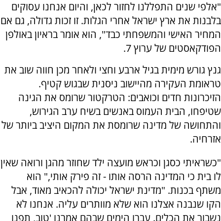
"אלפי שנים התפללנו לחזור לכאן, והיום אנחנו עסוקים
בלבנות את ארץ ישראל אחרי הגלות. זו זכות גדולה, גם אם
המחיר האישי והמשפחתי כבד", הוא אומר בראיון באולפן
הפודקאסטים של ערוץ 7.
גנץ גורש מימית בגיל ארבע וחצי ולאחר מכן חווה שוב את
טראומת העקירה מהיישוב ניסנית שבגוש קטיף.
הזיכרונות חדים וכואבים: הטרקטור שרומס את הגינה
שטיפחו, הבית העמוס באנשים בשיח ערב הגירוש,
והתחושה של מדינה שרומסת את המקום היציב ביותר של
אזרחיה.
"כשראיתי כסגן וכראש מועצה ילד שחוזר מהגן ורואה שאין
לו בית כי המדינה הרסה אותו - זה פירק אותי," הוא
משתף בכנות. "מדינת ישראל יכולה להכאיב מאוד, אבל
הקו שנבנה אצלנו הוא שלא מוותרים עליה. אנחנו לא
נשבור את הכלים. עברו הימים שבהם אמרנו 'טוב, תפנו