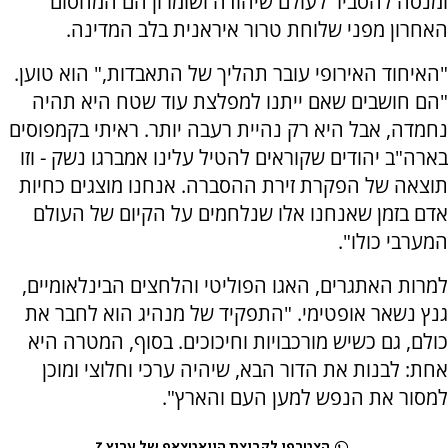
ומנסה להסביר לעולם שיהודה ושומרון הם המחסום
האחרון מפני שלוחת טרור איראנית בלב המדינה.
"האיחוד האירופי עובר תהליך של התאבדות," הוא טוען.
"הם חושבים שאם ייתנו למפלצת עוד שטח היא תהיה
נחמדה, אבל היא רק נהיית רעבה יותר. ראיתי בקמפוסים
בארה"ב יהודים שקוראים להטיל עלינו אמברגו נשק - וזו
תוצאה של הפקרת זירת ההסברה. אנחנו מוצגים כחיות
אדם בזמן שאנחנו אלו שנלחמים על הקיום של העולם
המערבי כולו".
למרות האתגרים, האגו הפוליטי והלחצים הבינלאומיים,
גנץ נשאר אופטימי. "התפקיד של מנהיג הוא לחבר את
כולם, גם כשיש מורכבויות וחיכוכים. בסוף, המטרה היא
אחת: לבנות את הדור הבא, שיהיה ערכי וחלוצי ומוכן
למסור את הנפש למען העם והארץ".
הצטרפו לקבוצת הוואטצאפ של ערוץ 7