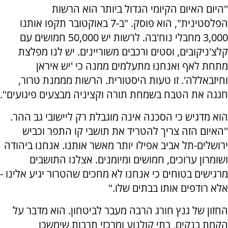
"היום האיום הקיומי הגדול ביותר הוא הרשות
הפלסטינית", הוא פוסק. "ב-7 באוקטובר תקפו אותנו
3,000 מחבלי נוח'בה. לרשות יש 50,000 חמושים עם
קלצ'ניקובים, וסטים ורכבים משוריינים. יש לנו מפלצת
מתחת לאף ואנחנו מתעלמים ממנה כי 'יש איראן
וחיזבאללה'. זו טעות היסטורית. הרשות מממנת טרור,
חגגה את הטבח בשמחת תורה וקציניה מבצעים פיגועים".
הוא מדגיש כי הסכנה אינה מוגבלת רק ליישובי גב ההר.
"האיום הזה צריך להטריד את תושבי קו התפר וכביש
ירושלים-תל אביב אפילו יותר מאשר אותנו. אנחנו ביהודה
ושומרון ערוכים, חמושים ומיומנים. אצלנו התושבים
מרגישים בטוחים כי אנחנו לא מחכים שהטרור יגיע אלינו -
אלא רודפים אותו בבתים שלו."
החזון של גנץ חורג הרבה מעבר לביטחון. הוא מדבר על
הקמת בנקים, בתי קולנוע ומרכזי תרבות שימשכו