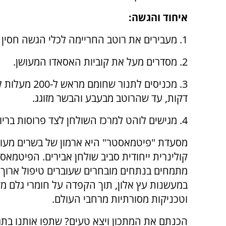
איחוד והגשה:
1. מעבירים את רוטב החריימה לכלי הגשה חסין אש או משאירים בסיר הסוטאז'.
2. מסדרים מעל את קוביות האסאדו המעושן.
3. מכניסים לתנור שחומם מרא
דקות, עד שהרוטב מבעבע והבשר מזוגג.
4. מגישים לוהט למרכז השולחן לצד פרוסות בריוש טרי.
מסעדת "פיטמאסטר" היא ארמון של בשרים מעושנ
קולינרית ייחודית סביב שולחן אבירים. הפיטמאס
מתמחים בנתחים מובחרים שעוברים טיפול ארוך ו
במעשנות עץ אלון, תוך הקפדה על חומרי גלם מ
וטכניקות מסורתיות מרחבי העולם.
הכנתם את המתכון ויצא טעים? שתפו אותנו בתגו