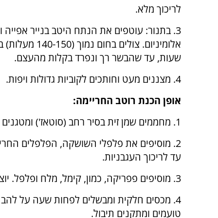
לריכוך מלא.
3. בתנור: עוטפים את הנתח היטב בנייר אפייה ו
שעות, עד שהבשר רך ונפרד בקלות מהעצם.
4. מצננים מעט וחותכים לקוביות גדולות ויפות.
אופן הכנת רוטב החריימה:
1. מחממים שמן זית בסיר רחב (סוטאז') ומטגנים את השום עד להזהבה קלה מאוד.
עד לריכוך העגבניות.
3. מוסיפים פפריקה, כמון, קימל, מלח ופלפל. יוצקים מעט מים ליצירת רוטב.
4. מכסים חלקית ומבשלים לפחות שעה על להבה
טועמים ומתקנים תיבול.