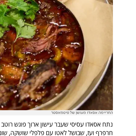
החריימה אסאדו מעושן של פיטמאסטר
נתח אסאדו עסיסי שעבר עישון ארוך פוגש רוטב 
חרפרף ועז, שבושל לאטו עם פלפלי שושקה, שום 