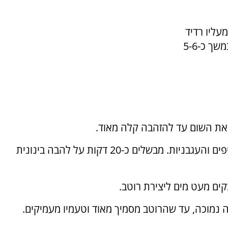
מעליו רדיד
אלומיניום. צולים בחום נמוך (140-150 מעלות) במשך כ-5-6
2. מוסיפים את פלפלי השושקה, הפלפלים החריפים והעגבניות. מבשלים כ-20 דקות על להבה בינונית
 נמוכה, עד שהרוטב מסמיך מאוד וטעמיו מעמיקים.