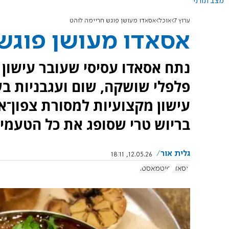
מצב תורני
ערוץ 7
אוכל
אסאדו מעושן פוגש חריימה לוהט
אסאדו מעושן פוגש 
נתח אסאדו עסיסי שעובר עישון 
פלפלי שושקה, שום ועגבניות ב
עישון מקצועיות למסורת צפון־א
בריוש טרי שסופג את כל הטעמים
גלית אור
12.05.26, 18:11
אסאדו
פיטמאסטר