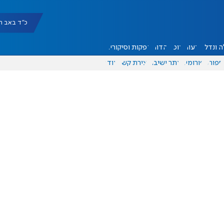
כ"ד באב תשפ"ו |
 ונדל"ן
דעות
אוכל
יהדות
הפקות וסיקורים
ספורט
פורומים
אתר ישיבה
יצירת קשר
עוד