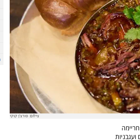
צילום: פורצ'ן קוקי
חריימה
ועגבניות