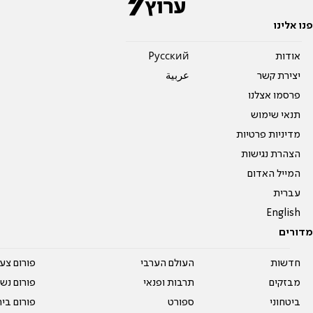
פנו אלינו
אודות
Pусский
יצירת קשר
عربية
פרסמו אצלנו
תנאי שימוש
מדיניות פרטיות
הצהרת נגישות
המייל האדום
עברית
English
מדורים
חדשות
העולם הערבי
פורום צע
מבזקים
תרבות ופנאי
פורום נשו
ביטחוני
ספורט
פורום בי