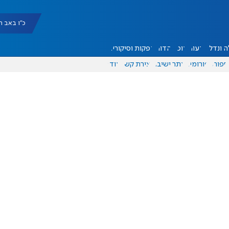
כ"ו באב תשפ"ו |
 ונדל"ן
דעות
אוכל
יהדות
הפקות וסיקורים
ספורט
פורומים
אתר ישיבה
יצירת קשר
עוד