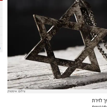
צילום: איסטוק
בפלורידה הפך לזירת