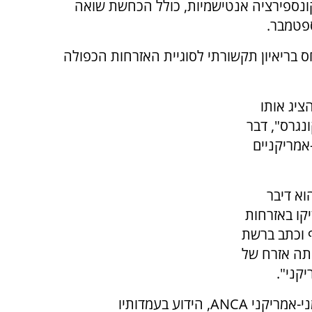
קונספירציה אנטישמיות, כולל הכחשת שואה
 בריאיון תקשורתי לסוגיית האזרחות הכפולה
ציג אותו
נגרס", דבר
אמריקניים
וא דיבר
יקו באזרחות
ף וכתב ברשת
אתה אזרח של
קני".
בחזית המתקפה נגד פיין עמד ארגון הלובי הארמני-אמריקני ANCA, הידוע בעמדותיו