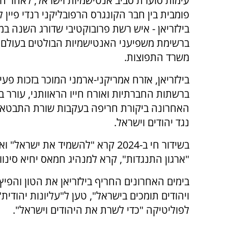
עימות סוערת סביב אנטישמיות וישראל, לאחר ה
פומבית בין חבר הקונגרס הרפובליקני רנדי פיין לב
בילזריאן - איש רשת פרובוקטיבי שדורג השנה במ
ברשימת משפיעני האנטישמיות הבולטים בעולם ע
משרד התפוצות.
בילזריאן, אזרח אמריקני-ארמני המוכר בזכות פעי
ברשתות החברתיות ואורח חייו הראוותני, עורר 
האחרונה ביקורת חריפה בעקבות שורת התבטאויו
נגד יהודים וישראל.
בשידור חי ב-2024 קרא "להשמיד את 
"ארגון התנגדות", קרא למנהיג חמאס יחיא סינוואר 
ויהודים תומכים בישראל", טען ל"עליונות יהודית"
לפוליטיקה "כדי לשרת את היהודים וישראל".