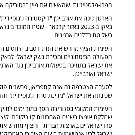
הפרו-פלסטיניות, שהאשים את פיין ברטוריקה אנט
הארגון כינה את אזרבייג'ן "דיקטטורה ג'נוסייד
בשליטת בדלנים ארמנים.
העימות הציף מחדש את המתח סביב היחסים האסטר
הפעולה הביטחוניים ומכירת נשק ישראלי לבאקו.
את ישראל בתמיכה בפעולות אזרבייג'ן נגד הארמ
ישראל ואזרבייג'ן.
לסערה הצטרפה גם אנה קספריאן, פרשנית פוליט
שכינתה את ישראל "מדינת טרור ג'נוסיידית" וה
העימות המקומי בפלורידה הפך בתוך ימים למוקד ח
שחלקם אימצו בשנים האחרונות קו ביקורתי קיצוני
פרו-ישראליים בארצות הברית - והציף מחדש את ה
ישראל לבין אנטישמיות בשיח הציבורי האמריקני.