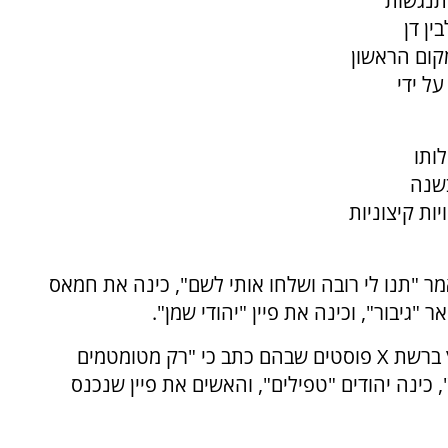
תנגשות
ין דן
קום הראשון
ל ידי
לותו
בשנה
ת קיצוניות
ישראל" ואמר "תנו לי רובה ושלחו אותי לשם", כינה את חמאס
"גיבור", וכינה את פיין "יהודי שמן".
בימים האחרונים החריף בילזריאן את הטון והפיץ ברשת X פוסטים שבהם כתב כי "רק מטומטמים
, כינה יהודים "טפילים", והאשים את פיין שנכנס