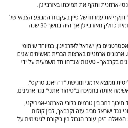
י-ארמנית ותקף את תמיכתו באזרבייג'ן.
ית" ותקף את עמדתו של פיין בעקבות המבצע הצבאי של
באקו ב-2023 באזור קרבאך - שטח המוכר בינלאומית כחלק מאזרבייג'ן אך היה במשך 30 שנה
טגיים בין ישראל לאזרבייג'ן, במיוחד שיתופי
 ארגונים ארמניים בארצות הברית מאשימים שנים
נים בקרבאך - טענות שנדחו חד משמעית על ידי
ית ממוצא ארמני ומגישת "דה יאנג טרקס",
אשימה אותה בתמיכה ב"טיהור אתני" נגד ארמנים.
יכוך רחב בין גורמים בלובי הארמני-אמריקני,
 נגד ישראל סביב עזה וקרבאך, לבין קולות
שאלה היכן עובר הגבול בין ביקורת לגיטימית על