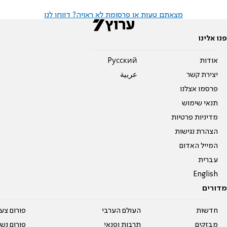
מצאתם טעות או פרסומת לא ראויה? דווחו לנו
פנו אלינו
אודות
Pусский
יצירת קשר
عربية
פרסמו אצלנו
תנאי שימוש
מדיניות פרטיות
הצהרת נגישות
המייל האדום
עברית
English
מדורים
חדשות
העולם הערבי
פורום צע
מבזקים
תרבות ופנאי
פורום נשו