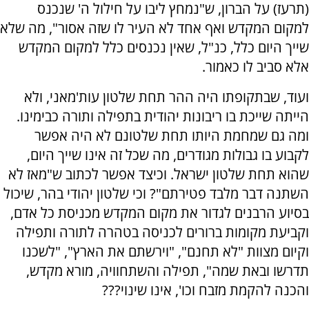
(תרעז) על הברון, ש"נמחץ ליבו על חילול ה' שנכנס
למקום המקדש ואף אחד לא העיר לו שזה אסור", מה שלא
שייך היום כלל, כנ"ל, שאין נכנסים כלל למקום המקדש
אלא סביב לו כאמור.
ועוד, שבתקופתו היה ההר תחת שלטון עות'מאני, ולא
הייתה שייכת בו ריבונות יהודית בתפילה ותורה כבימינו.
ומה גם שמחמת היותו תחת שלטונם לא היה אפשר
לקבוע בו גבולות מגודרים, מה שכל זה אינו שייך היום,
שהוא תחת שלטון ישראל. וכיצד אפשר לכתוב ש"מאז לא
השתנה דבר מלבד פטירתם"? וכי שלטון יהודי בהר, שיכול
בסיוע הרבנים לגדור את מקום המקדש מכניסת כל אדם,
וקביעת מקומות ברורים לכניסה בטהרה לתורה ותפילה
וקיום מצוות "לא תחנם", "וירשתם את הארץ", "לשכנו
תדרשו ובאת שמה", תפילה והשתחוויה, מורא מקדש,
והכנה להקמת מזבח וכו', אינו שינוי???