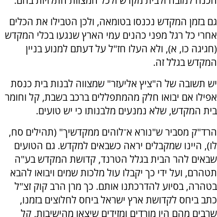
הכנה למזבח ולבית מקדש ולכל המצוות התלויות בהם.
גם בזמן המקדש נכנסו בטומאה, ולכן הטבילו את הכלים
אחרי כל רגל מפני כהנים עמי הארץ שנגעו בכלי המקדש
(חגיגה כו, א), ולא העלו חז"ל על דעתם למנוע בניין
המקדש בגלל זה.
יש תשובה של ה"ציץ אליעזר" שמצווה לבנות בית כנסת
אפילו אם יבואו חלק מהמתפללים ברכב בשבת, קל וחומר
בית המקדש, שלא נמנעים מלבנותו כי יש טועים.
הרד"ק מסביר ש"נורא א־לוהים ממקדשיך" (תהילים סח,
לו), היינו שמקבלים יראה כשבאים למקדש. גם הטועים
שבאים להר הבית בגלל הטרנד, קדושת המקדש בע"ה
תטהרם, ועל ידי כך יקבלו עול מלכות שמים ויבואו להבא
בטהרה, בסיוע להדרכתנו אותם. כך מרן הרב קוק זצ"ל
כתב ביחס לקדושת ארץ ישראל ביחס לחלוצים בזמנו,
שרבים מהם היו מורדים ומזידים שיצאו מהישיבות, קל