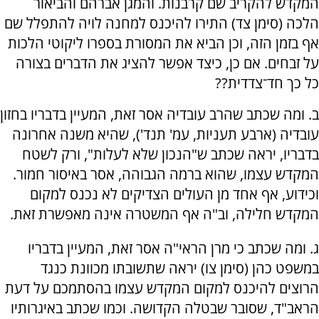
המקדש להקריב שם קרבנות. והמגן אברהם והביאור
הלכה (סימן צד) התירו להיכנס למחנה לויה להתפלל שם
אף בזמן הזה, וכן הביא את המסורת בספרו ליקוטי הלכות
על זבחים. אם כן, כיצד אפשר להציג את הדברים בצורה
כל כך חד־צדדית??
ב. ומה שכתב שהרב עובדיה אסר זאת, המעיין בדבריו בחזון
עובדיה (ארבע תעניות, עמ' תנד'), שהיא משנה אחרונה
בדבריו, יראה שכתב ש"הנכון שלא לעלות", ורק לשטח
המקדש עצמו, שהוא ברמה הגבוהה, אסר באיסור חמור.
וכידוע, אף אחד מן העולים הצדיקים לא נכנס למקום
המקדש חלילה, וב"ה אף המשטרה אינה מאפשרת זאת.
ג. ומה שכתב כי מרן הראי"ה אסר זאת, המעיין בדבריו
במשפט כהן (סימן צו) יראה שתשובתו מכוונת כנגד
הרוצים להיכנס למקום המקדש עצמו בהסתמכם על דעת
הראב"ד, שסובר שבטלה הקדושה. וכמו שכתב באיגרותיו