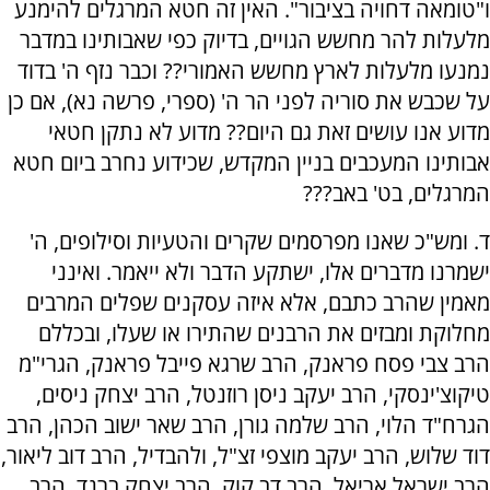
ו"טומאה דחויה בציבור". האין זה חטא המרגלים להימנע
מלעלות להר מחשש הגויים, בדיוק כפי שאבותינו במדבר
נמנעו מלעלות לארץ מחשש האמורי?? וכבר נזף ה' בדוד
על שכבש את סוריה לפני הר ה' (ספרי, פרשה נא), אם כן
מדוע אנו עושים זאת גם היום?? מדוע לא נתקן חטאי
אבותינו המעכבים בניין המקדש, שכידוע נחרב ביום חטא
המרגלים, בט' באב???
ד. ומש"כ שאנו מפרסמים שקרים והטעיות וסילופים, ה'
ישמרנו מדברים אלו, ישתקע הדבר ולא ייאמר. ואינני
מאמין שהרב כתבם, אלא איזה עסקנים שפלים המרבים
מחלוקת ומבזים את הרבנים שהתירו או שעלו, ובכללם
הרב צבי פסח פראנק, הרב שרגא פייבל פראנק, הגרי"מ
טיקוצ'ינסקי, הרב יעקב ניסן רוזנטל, הרב יצחק ניסים,
הגרח"ד הלוי, הרב שלמה גורן, הרב שאר ישוב הכהן, הרב
דוד שלוש, הרב יעקב מוצפי זצ"ל, ולהבדיל, הרב דוב ליאור,
הרב ישראל אריאל, הרב דב קוק, הרב יצחק ברנד, הרב