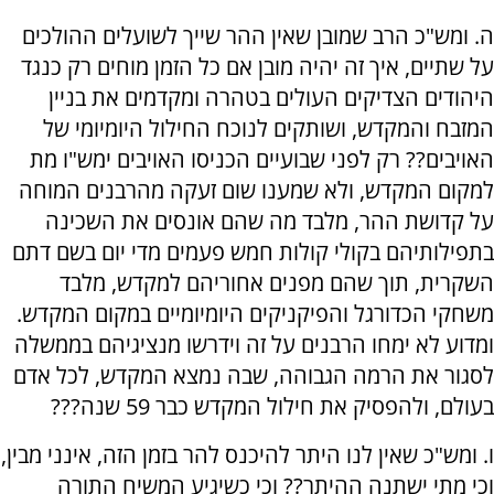
ה. ומש"כ הרב שמובן שאין ההר שייך לשועלים ההולכים
על שתיים, איך זה יהיה מובן אם כל הזמן מוחים רק כנגד
היהודים הצדיקים העולים בטהרה ומקדמים את בניין
המזבח והמקדש, ושותקים לנוכח החילול היומיומי של
האויבים?? רק לפני שבועיים הכניסו האויבים ימש"ו מת
למקום המקדש, ולא שמענו שום זעקה מהרבנים המוחה
על קדושת ההר, מלבד מה שהם אונסים את השכינה
בתפילותיהם בקולי קולות חמש פעמים מדי יום בשם דתם
השקרית, תוך שהם מפנים אחוריהם למקדש, מלבד
משחקי הכדורגל והפיקניקים היומיומיים במקום המקדש.
ומדוע לא ימחו הרבנים על זה וידרשו מנציגיהם בממשלה
לסגור את הרמה הגבוהה, שבה נמצא המקדש, לכל אדם
בעולם, ולהפסיק את חילול המקדש כבר 59 שנה???
ו. ומש"כ שאין לנו היתר להיכנס להר בזמן הזה, אינני מבין,
וכי מתי ישתנה ההיתר?? וכי כשיגיע המשיח התורה