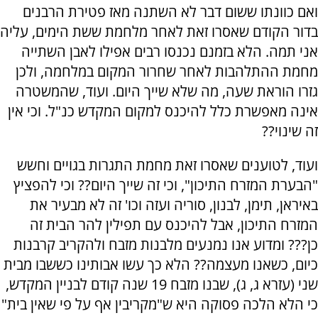
ואם כוונתו ששום דבר לא השתנה מאז פטירת הרבנים
בדור הקודם שאסרו זאת לאחר מלחמת ששת הימים, עליה
אני תמה. הלא בזמנם נכנסו רבים אפילו לאבן השתייה
מחמת ההתלהבות לאחר שחרור המקום במלחמה, ולכן
גזרו הוראת שעה, מה שלא שייך היום. ועוד, שהמשטרה
אינה מאפשרת כלל להיכנס למקום המקדש כנ"ל. וכי אין
זה שינוי??
ועוד, לטוענים שאסרו זאת מחמת התגרות בגויים וחשש
"הבערת המזרח התיכון", וכי זה שייך היום?? וכי להפציץ
באיראן, תימן, לבנון, סוריה ועזה וכו' זה לא מבעיר את
המזרח התיכון, אבל להיכנס עם תפילין להר הבית זה
כן??? ומדוע אנו נמנעים מלבנות מזבח ולהקריב קרבנות
כיום, כשאנו מעצמה?? הלא כך עשו אבותינו כששבו מבית
שני (עזרא ג, ג), שבנו מזבח 19 שנה קודם לבניין המקדש,
כי הלא הלכה פסוקה היא ש"מקריבין אף על פי שאין בית"