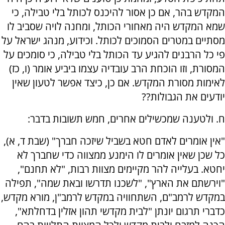
המקדש בהר, אם כן אסור להיכנס לכותל בלי טבילה, כי
שמא המקדש היה מאחורי הכותל, ומחנה לויה שסביב לו
מסתיים במטרים הסמוכים לכותל. וכידוע, מנהג ישראל על
פי כל הרבנים להגיע עד הכותל בלי טבילה, כי סומכים על
המסורת, וזו הוכחת הרב עובדיה עצמו ביביע אומר (ו, כז)
לאימות מסורת המקדש. אם כן, כיצד אפשר לטעון שאין
יודעים את הגבולות??
ח. ולטענה שמכשילים אחרים, חמש תשובות בדבר:
"אין אומרים לאדם חטא בשביל שיזכה חברך" (שבת ד, א),
כל שכן שאין אומרים לו הימנע ממצווה כדי שחברך לא
יחטא. בעלייה להר מקיימים מצוות רבות, "לא תחנם",
"וירשתם את הארץ", "לשכנו תדרשו ובאת שמה", תפילה
במקדש לרמב"ם, השתחוויה במקדש לרמב"ן, מורא מקדש,
כדברי תרגום יונתן "לבית מקדשי תהון אזלין בדחלתא",