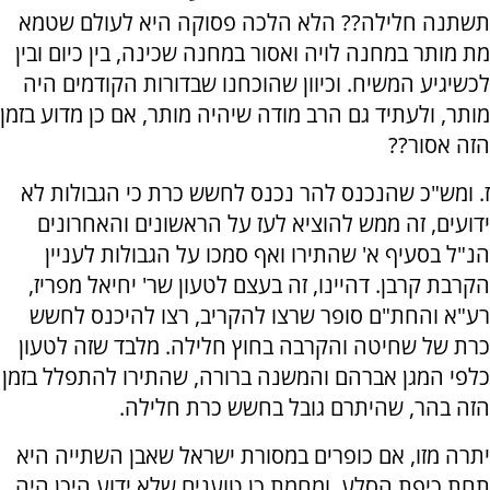
תשתנה חלילה?? הלא הלכה פסוקה היא לעולם שטמא
מת מותר במחנה לויה ואסור במחנה שכינה, בין כיום ובין
לכשיגיע המשיח. וכיוון שהוכחנו שבדורות הקודמים היה
מותר, ולעתיד גם הרב מודה שיהיה מותר, אם כן מדוע בזמן
הזה אסור??
ז. ומש"כ שהנכנס להר נכנס לחשש כרת כי הגבולות לא
ידועים, זה ממש להוציא לעז על הראשונים והאחרונים
הנ"ל בסעיף א' שהתירו ואף סמכו על הגבולות לעניין
הקרבת קרבן. דהיינו, זה בעצם לטעון שר' יחיאל מפריז,
רע"א והחת"ם סופר שרצו להקריב, רצו להיכנס לחשש
כרת של שחיטה והקרבה בחוץ חלילה. מלבד שזה לטעון
כלפי המגן אברהם והמשנה ברורה, שהתירו להתפלל בזמן
הזה בהר, שהיתרם גובל בחשש כרת חלילה.
יתרה מזו, אם כופרים במסורת ישראל שאבן השתייה היא
תחת כיפת הסלע, ומחמת כן טוענים שלא ידוע היכן היה