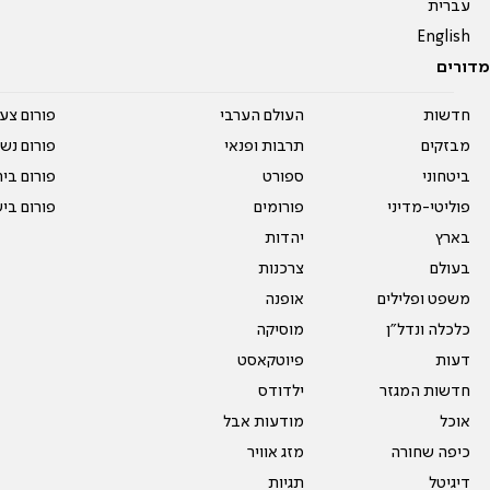
עברית
English
מדורים
חדשות
העולם הערבי
פורום צע
מבזקים
תרבות ופנאי
פורום נשו
ביטחוני
ספורט
פורום בי
פוליטי-מדיני
פורומים
פורום בי
בארץ
יהדות
בעולם
צרכנות
משפט ופלילים
אופנה
כלכלה ונדל"ן
מוסיקה
דעות
פיוטקאסט
חדשות המגזר
ילדודס
אוכל
מודעות אבל
כיפה שחורה
מזג אוויר
דיגיטל
תגיות