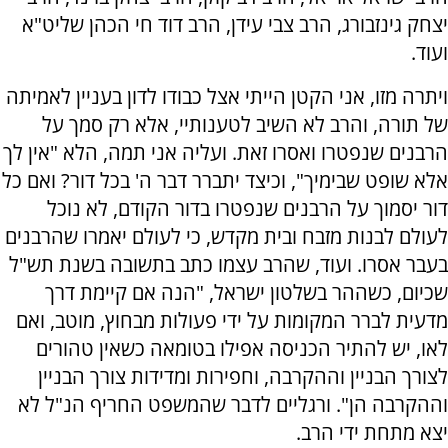
יצחק גינזבורג, הרב צבי עידן, הרב דוד חי הכהן שליט"א
ועוד.
ויתרה מזו, אני הקטן הייתי אצל כבודו לדון בעניין לאמיתה
של תורה, והרב לא השיב לטענותיי, אלא רק סמך על
הרבנים שנפטרו ואסרו זאת. ועליה אני תמה, הלא "אין לך
אלא שופט שבימיך", וכיצד יתברר דבר ה' בכל דור? ואם כל
דור יסמוך על הרבנים שנפטרו בדור הקודם, לא נוכל
לעולם לבנות מזבח ובית מקדש, כי לעולם יאמרו שהרבנים
בעבר אסרו. ועוד, שהרב עצמו כתב בתשובה בשנת תש"ל
שכיום, כשההר בשלטון ישראל, "הנה אם קיימת דרך
מדעית לברר המקומות על ידי פעולות מבחוץ, מוטב, ואם
לאו, יש להתיר הכניסה אפילו בטומאה כשאין טהורים
לצורך הבניין וההקרבה, וחפירות ומדידות צורך הבניין
וההקרבה הן". ורגליים לדבר שהמשפט החריף הנ"ל לא
יצא מתחת ידי הרב.