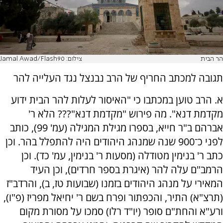
הר הבית
צילום: Jamal Awad/Flash90
תגובה למכתב החריף של הרב נבנצל נגד העלייה להר
א. הרב טוען במכתבו כי "האיסור לעלות להר הבית ידוע
מקדמת דנא". מה פירוש "מקדמת דנא"??? הלא ר'
אברהם ב"ר חייא, בספרו מגילת המגילה (עמ' 99), כותב
לפני כ־900 שנה שמנהג היהודים היה להתפלל בהר. וכן
כתב ר' בנימין מטודלה (מסעות ר' בנימין, עמ' כד). וכן
הרמב"ם עלה להר (איגרת בספר חרדים), וכן העיד
המאירי על מנהג היהודים בזמנו (שבועות טז, ב), והרדב"ז
(תרצ"א) התיר, והכפתור ופרח בשם ר' יחיאל מפריז (פ"ו),
ורע"א והחת"ם סופר (יו"ד רלו) סמכו על מסורת מקום