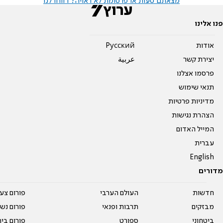
מצאתם טעות או פרסומת לא ראויה? דווחו לנו
פנו אלינו
אודות
Pусский
יצירת קשר
عربية
פרסמו אצלנו
תנאי שימוש
מדיניות פרטיות
הצהרת נגישות
המייל האדום
עברית
English
מדורים
חדשות
העולם הערבי
פורום צע
מבזקים
תרבות ופנאי
פורום נשו
ביטחוני
ספורט
פורום בי