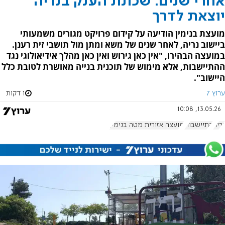
אחרי שנים: שכונת הענק בנריה
יוצאת לדרך
מועצת בנימין הודיעה על קידום פרויקט מגורים משמעותי
ביישוב נריה, לאחר שנים של משא ומתן מול תושבי זית רענן.
במועצה הבהירו, "אין כאן גירוש ואין כאן מהלך אידיאולוגי נגד
ההתיישבות, אלא מימוש של תוכנית בנייה מאושרת לטובת כלל
היישוב".
ערוץ 7
1 דקות
13.05.26, 10:08
נריה
התיישבות
מועצה אזורית מטה בנימין