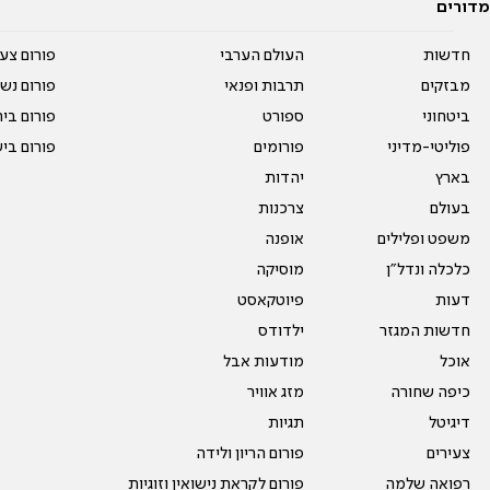
מדורים
חדשות
העולם הערבי
פורום צע
מבזקים
תרבות ופנאי
פורום נשו
ביטחוני
ספורט
פורום בי
פוליטי-מדיני
פורומים
פורום בי
בארץ
יהדות
בעולם
צרכנות
משפט ופלילים
אופנה
כלכלה ונדל"ן
מוסיקה
דעות
פיוטקאסט
חדשות המגזר
ילדודס
אוכל
מודעות אבל
כיפה שחורה
מזג אוויר
דיגיטל
תגיות
צעירים
פורום הריון ולידה
רפואה שלמה
פורום לקראת נישואין וזוגיות