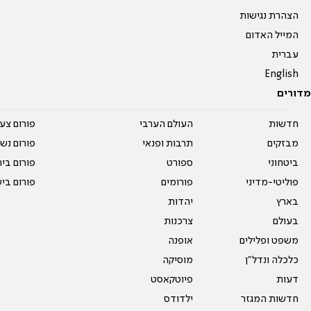
הצהרת נגישות
המייל האדום
עברית
English
מדורים
חדשות
העולם הערבי
פורום צע
מבזקים
תרבות ופנאי
פורום נשו
ביטחוני
ספורט
פורום בי
פוליטי-מדיני
פורומים
פורום בי
בארץ
יהדות
בעולם
צרכנות
משפט ופלילים
אופנה
כלכלה ונדל"ן
מוסיקה
דעות
פיוטקאסט
חדשות המגזר
ילדודס