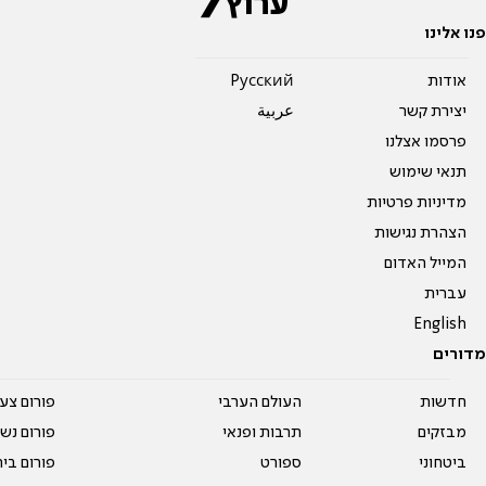
פנו אלינו
אודות
Pусский
יצירת קשר
عربية
פרסמו אצלנו
תנאי שימוש
מדיניות פרטיות
הצהרת נגישות
המייל האדום
עברית
English
מדורים
חדשות
העולם הערבי
פורום צע
מבזקים
תרבות ופנאי
פורום נשו
ביטחוני
ספורט
פורום בי