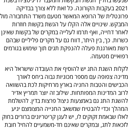
שנעשו בהליך הגשת הבקשות והמעבר לדיגיטציה בשנת
2021 בעקבות הקורונה. כל זאת ללא צורך בבדיקה
פרונטלית של הרופא המאשר מטעם משרד התחבורה מול
המבקש. שינויים אלה הקלו על הגשת בקשות חוזרות
לאחר דחייה, ואף תרמו לעלייה במקרים של בקשות שאינן
כשרות. כך, בין היתר, דווח גם על מקרים פליליים שבהם
רשת מאורגנת פעלה להנפקת תגים תוך שימוש בגורמים
רפואיים מטעמה.
לקלות השגת התג יש להוסיף את העובדה שישראל היא
מדינה צפופה עם מספר מכוניות גבוה ביחס לאורך
הכבישים והטבות החניה בארץ מרחיקות לכת בהשוואה
לרוב המדינות המפותחות. שילוב זה יוצר תמריץ אדיר
להשגת התג גם באמצעות ניצול פרצות בדין. להשלמת
המהלך וכדי להבטיח שמשאב החנייה המצומצם יגיע
לאלו שבאמת זקוקים לו, יש לעגן קריטריונים ברורים בחוק
לזכאות לתג, ובמקרים שאינם חד-משמעיים להחיל חובת