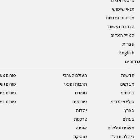
פרסמו אצלנו
תנאי שימוש
מדיניות פרטיות
הצהרת נגישות
המייל האדום
עברית
English
מדורים
חדשות
העולם הערבי
פורום צע
מבזקים
תרבות ופנאי
פורום נשו
ביטחוני
ספורט
פורום בי
פוליטי-מדיני
פורומים
פורום בי
בארץ
יהדות
בעולם
צרכנות
משפט ופלילים
אופנה
כלכלה ונדל"ן
מוסיקה