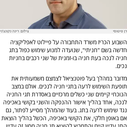
רן פיטוסי
צילום: רינה נקונצ'ני
השבוע הכריז משרד התחבורה על פיילוט לאפליקציה
חדשה בשם "חניתי", שנועדה למנוע שימוש כפול בתג
חניה לנכה בעת חניה בו-זמנית של שני רכבים בחניות
נכים.
מדובר במהלך בעל פוטנציאל לצמצם משמעותית את
תופעת השימוש לרעה בתגי חניה לנכים. אולם במצב
הנוכחי קיימים שני כשלים מרכזיים באסדרת תגי החניה
לנכה, אחד בהליך אישור ההנפקה והשני בקושי באכיפה
נגד שימוש לרעה בתג. בעוד שהמהלך מסייע לפתור, גם
אם באופן חלקי, את הקושי באכיפה, הכשל בהליך הוצאת
התג עדיין קיים והתמריץ להוציא תג חניה מסוג זה עדיין