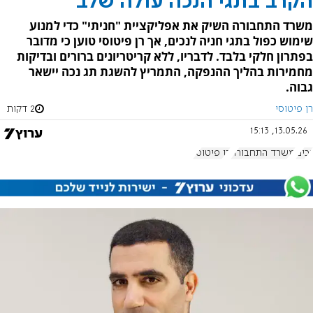
הקרב בתגי הנכה עולה שלב
משרד התחבורה השיק את אפליקציית "חניתי" כדי למנוע
שימוש כפול בתגי חניה לנכים, אך רן פיטוסי טוען כי מדובר
בפתרון חלקי בלבד. לדבריו, ללא קריטריונים ברורים ובדיקות
מחמירות בהליך ההנפקה, התמריץ להשגת תג נכה יישאר
גבוה.
רן פיטוסי
2 דקות
13.05.26, 15:13
נכים
משרד התחבורה
רן פיטוסי