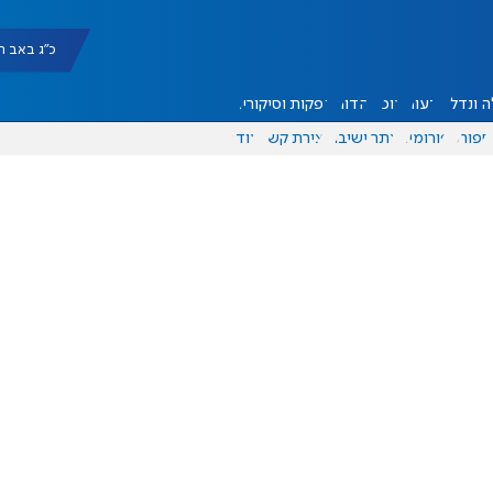
כ"ג באב תשפ"ו |
 ונדל"ן
דעות
אוכל
יהדות
הפקות וסיקורים
ספורט
פורומים
אתר ישיבה
יצירת קשר
עוד