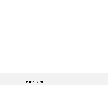
עקבו אחרינו
ות
טוויטר
ם הריון ולידה
פייסבוק
ום לקראת נישואין וזוגיות
אינסטגרם