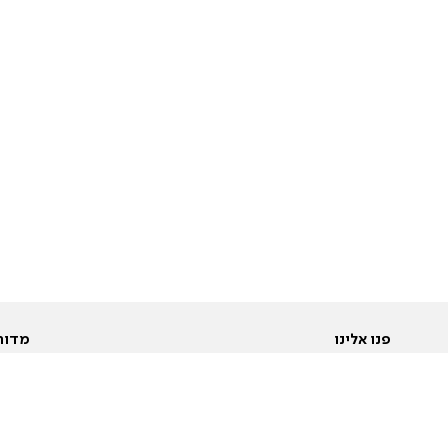
פנו אלינו
מדור
אודות
Pусский
חד
יצירת קשר
عربية
מב
פרסמו אצלנו
בי