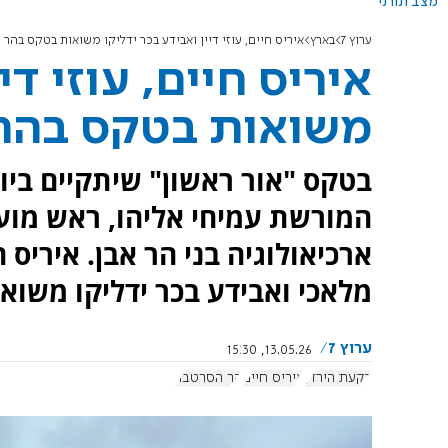
מצב תורני
ערוץ 7
בארץ
איריס חיים, עוזי דיין ואבידע בכר ידליקו משואות בטקס בהר
איריס חיים, עוזי די
משואות בטקס בהר
בטקס "אור ראשון" שיתקיים בי
המורשת עמיחי אליהו, ראש מועצ
ארכיאולוגיה בני הר אבן. איריס ח
מלאכי ואבידע בכר ידליקו משואו
ערוץ 7
13.05.26, 15:30
בקעת הירדן
איריס חיים
הר הסרטבה