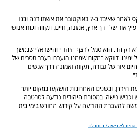
גם אבידע בכר, בן קיבוץ בארי, ידליק משואה בטקס לאחר שאיבד ב-7 באוקטובר את אשתו דנה ובנו
 אור של דרך ארץ, אמונה, חיים, תקווה וכוח אנושי
 רק הר. הוא סמל לרצף היהודי והישראלי שנמשך
 ימינו. דווקא במקום שממנו הועברו בעבר מסרים של
יום אור של גבורה, תקווה ואמונה דרך אנשים
".
הירדן, ובשנים האחרונות הושקעו במקום יותר
וכביש גישה. במסורת היהודית נודעה לסרטבה
ה להעברת ההודעה על קידוש החודש בימי בית
ומת לא ראויה? דווחו לנו