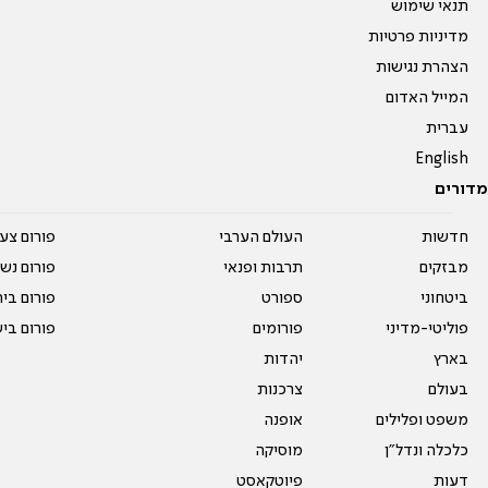
תנאי שימוש
מדיניות פרטיות
הצהרת נגישות
המייל האדום
עברית
English
מדורים
חדשות
העולם הערבי
פורום צע
מבזקים
תרבות ופנאי
פורום נשו
ביטחוני
ספורט
פורום בי
פוליטי-מדיני
פורומים
פורום בי
בארץ
יהדות
בעולם
צרכנות
משפט ופלילים
אופנה
כלכלה ונדל"ן
מוסיקה
דעות
פיוטקאסט