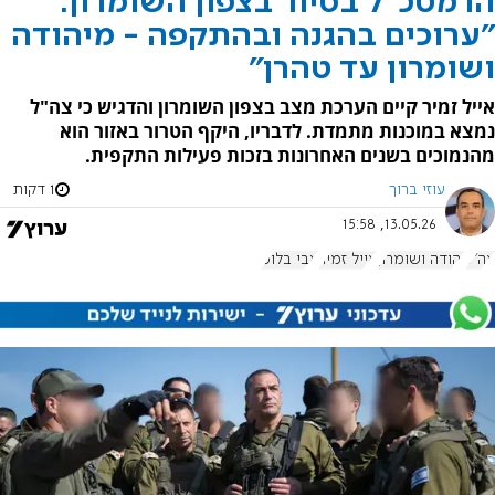
הרמטכ"ל בסיור בצפון השומרון:
"ערוכים בהגנה ובהתקפה - מיהודה
ושומרון עד טהרן"
אייל זמיר קיים הערכת מצב בצפון השומרון והדגיש כי צה"ל
נמצא במוכנות מתמדת. לדבריו, היקף הטרור באזור הוא
מהנמוכים בשנים האחרונות בזכות פעילות התקפית.
עוזי ברוך
1 דקות
13.05.26, 15:58
צה"ל
יהודה ושומרון
אייל זמיר
אבי בלוט