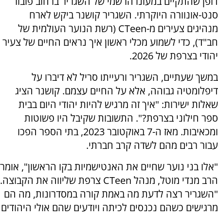
דופן שהתקיים במעונו הרשמי של השגריר ברחוב פובור
סנט-אונוורה היוקרתי. השגריר קושנר ביקש לארח
מנהיגים צעירים מ-CTeen (רשת הנוער העולמית של
חב"ד), כדי לשמוע מכלי ראשון איך נראים החיים של צעיר
יהודי בצרפת של 2026.
במשך שעתיים, השגריר ורעייתו סריל לא דיברו על
דיפלומטיה גבוהה, אלא על החיים עצמם. קושנר הציג
שאלות ישירות: "איך זה מרגיש להיות יהודי היום בבית
ספר חילוני בצרפת?". התשובות שקיבל היו פשוטות
ומכאיבות. מאז ה-7 באוקטובר 2023, בתי הספר הפכו
עבור רבים מהם לשדה קרב חברתי.
"אלו בני נוער שחיים את האנטישמיות בקו הראשון", אומר
הרב מנדי מוטל, מנהל CTeen צרפת שליווה את הקבוצה.
"השגריר רצה לדעת מה באמת קורה במסדרונות, מה הם
מרגישים כשהם נכנסים לכיתה ויודעים שהם אולי היהודים