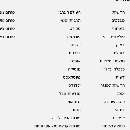
חדשות
העולם הערבי
פורום צע
מבזקים
תרבות ופנאי
פורום נשו
ביטחוני
ספורט
פורום בי
פוליטי-מדיני
פורומים
פורום בי
בארץ
יהדות
בעולם
צרכנות
משפט ופלילים
אופנה
כלכלה ונדל"ן
מוסיקה
דעות
פיוטקאסט
חדשות המגזר
ילדודס
אוכל
מודעות אבל
כיפה שחורה
מזג אוויר
דיגיטל
תגיות
צעירים
פורום הריון ולידה
רפואה שלמה
פורום לקראת נישואין וזוגיות