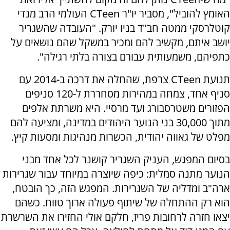
האומץ להוביל", מסביר יו"ר CTeen העולמי הרב מנדי
קוטלרסקי ממטה חב"ד בניו יורק. "העובדה שהשגריר
יושב איתם, מקשיב להם ומכיר במשקל שהם נושאים על
כתפיהם, משמעותית עבורם בצורה בלתי רגילה".
תנועת CTeen צרפת, שהחלה את דרכה ב-2014 עם
סניף אחד, צמחה במהירות מסחררת ל-120 סניפים
הפזורים משטרסבורג ועד מרסיי. היא משרתת אלפים
מתוך 30,000 בני הנוער היהודים במדינה, ומציעה להם
מפלט של גאווה יהודית, הכשרות מנהיגות ומסעות קיץ.
בסיום המפגש, העניק השגריר קושנר לכל אחד מבני
הנוער מתנה סמלית: כיפה שיוצרה במיוחד עבור שגרירות
ארה"ב ומדליה של השגרירות. המפגש הזה, כך הובטח,
הוא רק ההתחלה של שיתוף פעולה ארוך טווח. כשהם
יצאו חזרה לרחובות פריז, חלקם אולי החזירו את השרשרת