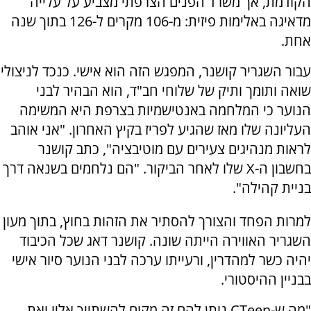
הקודמת, אך משרד הפנים הצרפתי מצביע על עלייה
מדאיגה באלימות פיזית: מ-106 מקרים ל-126 בתוך שנה
אחת.
עבור השגריר קושנר, המפגש הזה הוא אישי. כנכד לניצולי
שואה ותומך ותיק של שלוחי חב"ד, הוא הבהיר לבני
הנוער כי המלחמה באנטישמיות בצרפת היא המשימה
העליונה שלו מאז שהגיע לפריז בקיץ האחרון. "אני אוהב
לראות מנהיגים צעירים עם מוטיבציה", כתב קושנר
בחשבון ה-X שלו לאחר הביקור. "הם נלחמים בשנאה דרך
בניית קהילה".
למרות הפחד והצורך להסתיר את הזהות בחוץ, בתוך מעון
השגריר האווירה הייתה שונה. קושנר דאג שכל הכיבוד
יהיה כשר למהדרין, ורעייתו ערכה לבני הנוער סיור אישי
בבניין ההיסטורי.
"מה ש-CTeen נותן להם זה מקום להשתייך אליו ואת