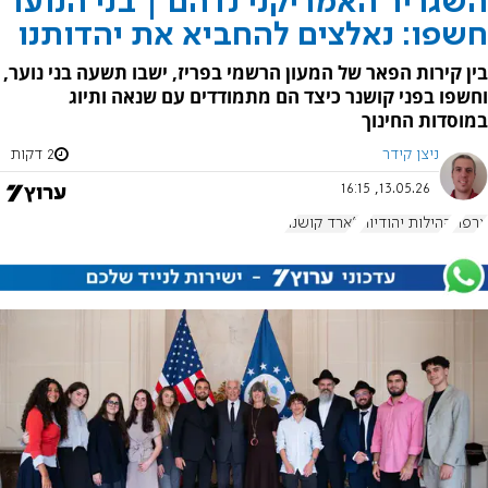
השגריר האמריקני נדהם | בני הנוער
חשפו: נאלצים להחביא את יהדותנו
בין קירות הפאר של המעון הרשמי בפריז, ישבו תשעה בני נוער,
וחשפו בפני קושנר כיצד הם מתמודדים עם שנאה ותיוג
במוסדות החינוך
ניצן קידר
2 דקות
13.05.26, 16:15
צרפת
קהילות יהודיות
ג'ארד קושנר