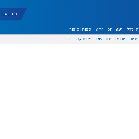
כ"ד באב תשפ"ו |
 ונדל"ן
דעות
אוכל
יהדות
הפקות וסיקורים
ספורט
פורומים
אתר ישיבה
יצירת קשר
עוד