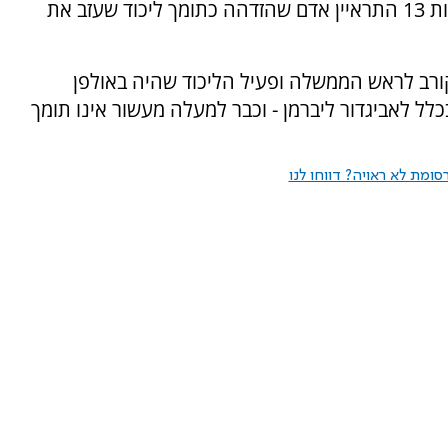
בתוכניתם של אייל ברקוביץ' ומוריה אסרף בחדשות 13 התראיין אדם שהזדהה כתומך ליכוד שעזב את
ורב לראש הממשלה ופעיל הליכוד שהיה באולפן
לל לאביגדור ליברמן - וכבר למעלה מעשור אינו תומך
ומת לא ראויה? דווחו לנו