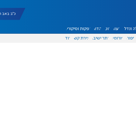
כ"ב באב תשפ"ו |
 ונדל"ן
דעות
אוכל
יהדות
הפקות וסיקורים
ספורט
פורומים
אתר ישיבה
יצירת קשר
עוד