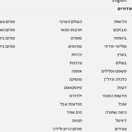
English
מדורים
חדשות
העולם הערבי
פורום צע
מבזקים
תרבות ופנאי
פורום נשו
ביטחוני
ספורט
פורום בי
פוליטי-מדיני
פורומים
פורום בי
בארץ
יהדות
בעולם
צרכנות
משפט ופלילים
אופנה
כלכלה ונדל"ן
מוסיקה
דעות
פיוטקאסט
חדשות המגזר
ילדודס
אוכל
מודעות אבל
כיפה שחורה
מזג אוויר
דיגיטל
תגיות
צעירים
פורום הריון ולידה