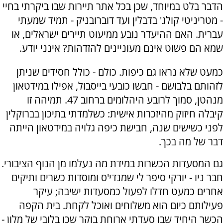
הדבר בלט במיוחד, שכן בכל אתר תיירות שבו ביקרתי בחיי
- מטריניטי קולג' בדבלין ועד דוברובניק - תמיד שמעתי
עברית. האם ההיעדר נובע ממיעוט תיירים ישראלים, או
שמא הם פשוט אינם מעוניינים להזדהות? אינני יודע.
כמעט שלא נראו גם כיפות. כולם - כולל חסידים שניתן
לזהותם בלבושם - חבשו כובעי בייסבול, אפילו במידטאון
מנהטן, סמוך לרובע היהלומים ברחוב 47. תמיהה זו
קיבלה חיזוק מהיזכרות אישית: כשלמדתי בתיכון בברוקלין
לפני כשישים שנה, חבישת כיפה גלויה במידטאון הייתה
דבר של מה בכך.
גם המסעדות הכשרות במידת מה נעלמו מן הנוף הציבורי.
חבר ניו - יורקי סיפר לי שמנדי'ס ומוסדות כשרים ותיקים
אחרים כמעט חדלו לפעול כמסעדות ישיבה; עיקר
פעילותם כיום הוא משלוחים ואוכל לקחת. בית הקפה
הכשר היחיד שבו סעדתי ארוחת בוקר שכן בלובי של מלון -