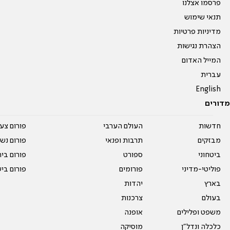
פרסמו אצלנו
תנאי שימוש
מדיניות פרטיות
הצהרת נגישות
המייל האדום
עברית
English
מדורים
חדשות
העולם הערבי
פורום צע
מבזקים
תרבות ופנאי
פורום נשו
ביטחוני
ספורט
פורום בי
פוליטי-מדיני
פורומים
פורום בי
בארץ
יהדות
בעולם
צרכנות
משפט ופלילים
אופנה
כלכלה ונדל"ן
מוסיקה