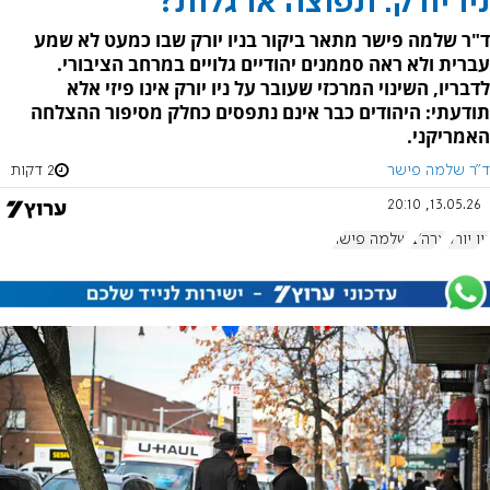
ניו יורק: תפוצה או גלות?
ד"ר שלמה פישר מתאר ביקור בניו יורק שבו כמעט לא שמע
עברית ולא ראה סממנים יהודיים גלויים במרחב הציבורי.
לדבריו, השינוי המרכזי שעובר על ניו יורק אינו פיזי אלא
תודעתי: היהודים כבר אינם נתפסים כחלק מסיפור ההצלחה
האמריקני.
ד"ר שלמה פישר
2 דקות
13.05.26, 20:10
ניו יורק
ארה"ב
שלמה פישר