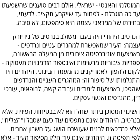
המוסלמי והאנטי - ישראלי. אולם רבים טוענים שהשפעתו
עד כה מוגבלת - לפחות עד שייקבע תקציב. לדעתי,
בחירתו של ממדאני עצמה היא סימפטום, לא סיבה.
הנרטיב היהודי היה בעבר משולב בנרטיב של ניו יורק
עצמה: העיר שמאפשרת למהגרים עניים ונרדפים -
באמצעות אוניברסיטה ציבורית מן המעלה הראשונה,
ספריות ציבוריות מרשימות ואינספור הזדמנויות תעסוקה -
לקום ולהפוך לאמריקנים מהמעמד הבינוני. היהודים היו
התגלמותו של סיפור זה: המהגרים העניים והנרדפים
שהפכו, באמצעות לימודים ועבודה קשה, לרופאים, עורכי
דין, מהנדסים ואנשי עסקים.
השינוי המסוכן ביותר שחל הוא לא בבטיחות הפיזית, אלא
בנרטיב. היהודים אינם נתפסים עוד כעם שסבל ו"הצליח",
אלא כמדכאים לבנים שעושרם הושג על חשבון אחרים.
לפי תפיסה זו, היהודים אינם עוד חלק מסיפור העיר - אלא