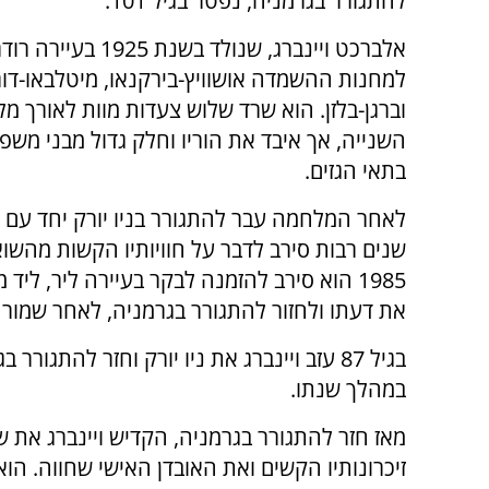
להתגורר בגרמניה, נפטר בגיל 101.
אלברכט ויינברג, שנולד בשנת 5
למחנות ההשמדה אושוויץ-בירקנאו, מיטלבאו-דו
וברגן-בלזן. הוא שרד שלוש צעדות מוות לאורך 
השנייה, אך איבד את הוריו וחלק גדול מבני מש
בתאי הגזים.
לאחר המלחמה עבר להתגורר בניו יורק יחד עם א
שנים רבות סירב לדבר על חוויותיו הקשות מהשו
1985 הוא סירב להזמנה לבקר בעיירה ליר, לי
את דעתו ולחזור להתגורר בגרמניה, לאחר שמורה
במהלך שנתו.
מאז חזר להתגורר בגרמניה, הקדיש ויינברג את ש
זיכרונותיו הקשים ואת האובדן האישי שחווה. ה