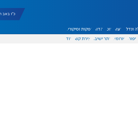
כ"ו באב תשפ"ו |
 ונדל"ן
דעות
אוכל
יהדות
הפקות וסיקורים
ספורט
פורומים
אתר ישיבה
יצירת קשר
עוד