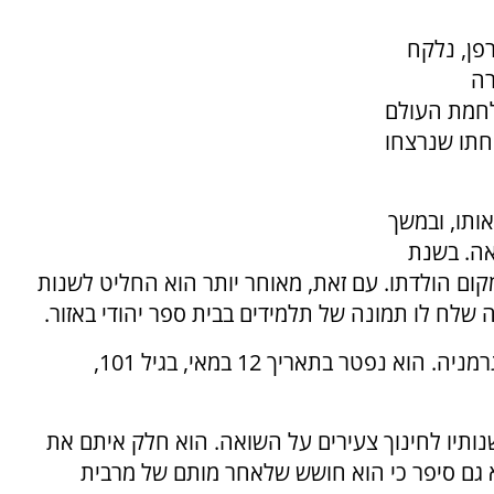
192 בעיירה רודרפן, נלקח
רה
מלחמת העולם
פחתו שנרצחו
ותו, ובמשך
אה. בשנת
ד מקום הולדתו. עם זאת, מאוחר יותר הוא החליט לשנות
 שלח לו תמונה של תלמידים בבית ספר יהודי באזור.
בגיל 87 עזב ויינברג את ניו יורק וחזר להתגורר בגרמניה. הוא נפטר בתאריך 12 במאי, בגיל 101,
נותיו לחינוך צעירים על השואה. הוא חלק איתם את
וא גם סיפר כי הוא חושש שלאחר מותם של מרבית