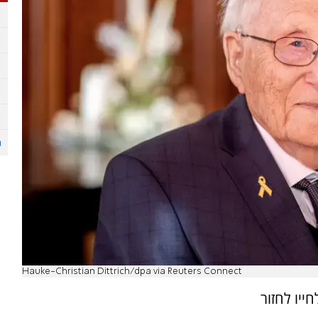
Hauke-Christian Dittrich/dpa via Reuters Connect
ייו לחזור