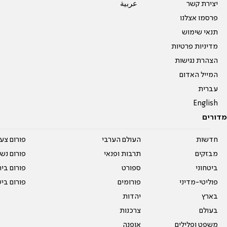
יצירת קשר
عربية
פרסמו אצלנו
תנאי שימוש
מדיניות פרטיות
הצהרת נגישות
המייל האדום
עברית
English
מדורים
חדשות
העולם הערבי
פורום צע
מבזקים
תרבות ופנאי
פורום נשו
ביטחוני
ספורט
פורום בי
פוליטי-מדיני
פורומים
פורום בי
בארץ
יהדות
בעולם
צרכנות
משפט ופלילים
אופנה