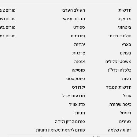
חדשות
העולם הערבי
פורום צע
מבזקים
תרבות ופנאי
פורום נשו
ביטחוני
ספורט
פורום בי
פוליטי-מדיני
פורומים
פורום בי
בארץ
יהדות
בעולם
צרכנות
משפט ופלילים
אופנה
כלכלה ונדל"ן
מוסיקה
דעות
פיוטקאסט
חדשות המגזר
ילדודס
אוכל
מודעות אבל
כיפה שחורה
מזג אוויר
דיגיטל
תגיות
צעירים
פורום הריון ולידה
רפואה שלמה
פורום לקראת נישואין וזוגיות