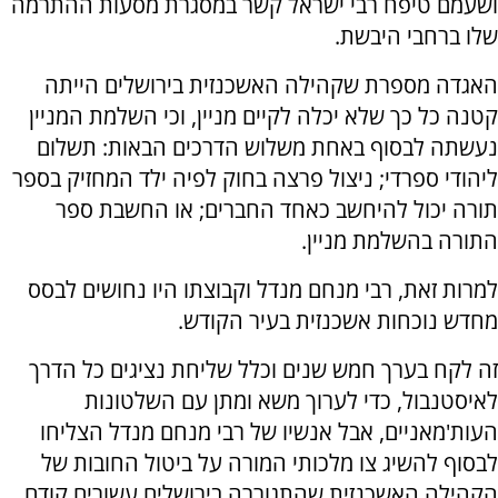
ושעמם טיפח רבי ישראל קשר במסגרת מסעות ההתרמה
שלו ברחבי היבשת.
האגדה מספרת שקהילה האשכנזית בירושלים הייתה
קטנה כל כך שלא יכלה לקיים מניין, וכי השלמת המניין
נעשתה לבסוף באחת משלוש הדרכים הבאות: תשלום
ליהודי ספרדי; ניצול פרצה בחוק לפיה ילד המחזיק בספר
תורה יכול להיחשב כאחד החברים; או החשבת ספר
התורה בהשלמת מניין.
למרות זאת, רבי מנחם מנדל וקבוצתו היו נחושים לבסס
מחדש נוכחות אשכנזית בעיר הקודש.
זה לקח בערך חמש שנים וכלל שליחת נציגים כל הדרך
לאיסטנבול, כדי לערוך משא ומתן עם השלטונות
העות'מאניים, אבל אנשיו של רבי מנחם מנדל הצליחו
לבסוף להשיג צו מלכותי המורה על ביטול החובות של
הקהילה האשכנזית שהתגוררה בירושלים עשורים קודם