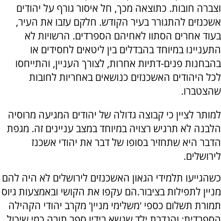
וצברה חובות. כתוצאה מכך, חל איסור גורף על יהודים
אשכנזים להתגורר בעיר הקודש. חלקם עזבו את העיר,
בעוד אחרים הסתוו לאחיהם הספרדים. הרשויות לא
התעניינו במיוחד בהבדלים בין ליטאים לחסידים או
בהבחנות פנים-דתיות אחרות, לצורך העניין, והתייחסו
לכל היהודים האשכנזים כנושאים באחריות לחובות
שהצטברו.
למותר לציין כי קבוצה גדולה של יהודים המגיעה מרוסיה
הלבנה לא תרגיש רצויה במיוחד במצב עניינים זה. מגפת
הדבר היא שתחזיר בסופו של דבר את יהודי אשכנז
לירושלים.
כשהגייעו תלמידי הגאון האשכנזים לירושלים לא היה להם
מניין לתפילות בציבור.הם עקפו את הקושי ובאמצעות גיוס
תמורת תשלום כספי 'משלימי מניין' מקרב יהודי הקהילה
הספרדית; והגדרת ילד שנשא בידיו ספר תורה כמי שיכול