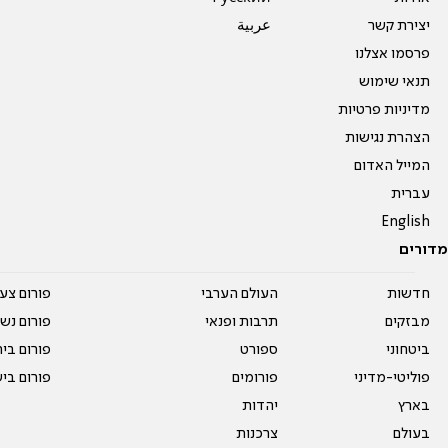
יצירת קשר
عربية
פרסמו אצלנו
תנאי שימוש
מדיניות פרטיות
הצהרת נגישות
המייל האדום
עברית
English
מדורים
חדשות
העולם הערבי
פורום צע
מבזקים
תרבות ופנאי
פורום נשו
ביטחוני
ספורט
פורום בי
פוליטי-מדיני
פורומים
פורום בי
בארץ
יהדות
בעולם
צרכנות