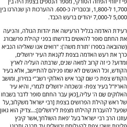
פי דיווחי הפחה הטורקי, מספר הנספים בצפת היה בין
1,700 ל-1,800, ובטבריה כ-600. ההערכות הן שנהרגו בין
5,000 ל-7,000 יהודים ברעש הכבד.
רעידת האדמה בגליל הרעישה את יהדות הגולה, והניעה
את החתם סופר להאשים בדרשתו בפני קהילת פרשבורג
(שהובאה בספרו 'תורת משה'): "רואים אנו שאליהו הנביא
כרך את רעש האדמה בצפת לקנאת העיר ירושלים,
ומדוע? כי זה קרוב למאה שנים, שרבתה העליה לארץ
הקודש, וכל האנשים לא שמו פניהם להתיישב, אלא בעיר
הקודש צפת כי שם קבר איש האלוקי רשב"י במירון, ומושב
האריז"ל בעיר צפת- ונשכחה ירושלים לגמרי, והיא עיר
האלוקים שֵם ה' עליה,[כאן עבר החתם סופר לדבר בשבחו
של ראש קהילת הפרושים בצפת [רבי ישראל משקלוב,על
שפעל להעברת קהילתו מצפת לירושלים]:...צדיק הוא גאון
עוזנו הרב רבי ישראל בעל 'פאת השולחן',אשר קיבץ
פליטת יושבי צפת להעלותם ירושלים עד תבנה ותכונן