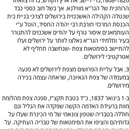
1808-1820,כדי ליישב את ארץ הקודש, ברוח צוואתו
הרוחנית של הגר"א מווילנא. אך בשל חוב כספי כבד
שנטלה הקהילה האשכנזית בירושלים לצרכי בניית בית
הכנסת המרכזי חורבת רבי יהודה החסיד, הוטל ע"י
העותמאנים איסור גורף על יהודים אשכנזים להתגורר
בעיר ותלמידי הגר"א נאלצו לוותר על ירושלים ועלו
להתיישב בסימטאות צפת -שנחשבה תחליף לא
אטרקטיבי לירושלים.
3. אבל עליית הפרושים מצפת לירושלים לא פגעה
במעמדה של צפת הגאיונה, שראתה עצמה בכירה
מירושלים.
ב-1 בינואר 1837, כ"ד בטבת תקצ"ז, ספגה צפת מהלומת
מוות ברעידת האדמה הקשה שפקדה את הגליל וגם
חוללה בטבריה שטפון צונאמי של מי הכינרת שעלו על
גדותיהם והציפו את הסימטאות של טבריה העתיקה. על