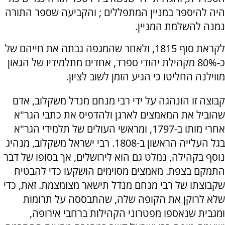
היה להיספר במניין המתפללים ; והקביעה שספר התורה
נמנה להשלמת המניין.
לקראת סוף 1815, ולאחר שהמגפה גבתה את חייהם של
כ-80% מקהילת יהודי ספרד, אחדים מתלמידיו של הגאון
מווילנה החליטו כי הגיע הזמן לשוב לציון.
קבוצה זו הונהגה על ידי רבי מנחם מנדל משקלוב, אדם
שהוביל את המאמצים לארגן ולהדפיס את כתבי הגר"א
אחרי מותו ב-1797, ומראשי העולים של תלמידי הגר"א
בגל העלייה הראשון ב-1808. רבי ישראל משקלוב, מנהיג
נוסף בקהילה, נמלט גם הוא לירושלים, אך בסופו של דבר
התמקם בצפת. מאמצים מסוימים הושקעו כדי להבטיח
שקבוצתו של רבי מנחם מנדל תישאר מצומצמת. זאת, כדי
שלא לרוקן את הקופה שלה, שהתבססה על תרומות
ומגבית שנאספו מפטרוני הקהילות ברחבי אירופה,