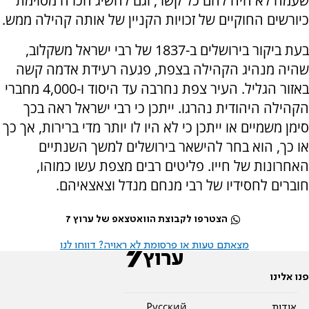
שעמה לא היה להם כל קשר, וגם להשיג הכרה מסוימת
כיורשים החוקיים של זכויות הקניין של אותה קהילה ממש.
בעת ביקור בירושלים ב-1837 של רבי ישראל משקלוב,
שהיה מנהיג הקהילה בצפת, פגעה רעידת אדמה קשה
באזור הגליל. העיר צפת נחרבה עד היסוד ו-4,000 מחברי
הקהילה היהודית נהרגו. ייתכן כי רבי ישראל ראה בכך
סימן משמיים או ייתכן כי לא היו לו יותר מדי ברירות, אך כך
או כך, הוא בחר להישאר בירושלים למשך השנתיים
האחרונות של חייו. פליטים רבים מצפת עשו כמוהו,
חוברים לחסידיו של רבי מנחם מנדל וצאצאיהם.
הצטרפו לקבוצת הוואטצאפ של ערוץ 7
מצאתם טעות או פרסומת לא ראויה? דווחו לנו
פנו אלינו
אודות
Pусский