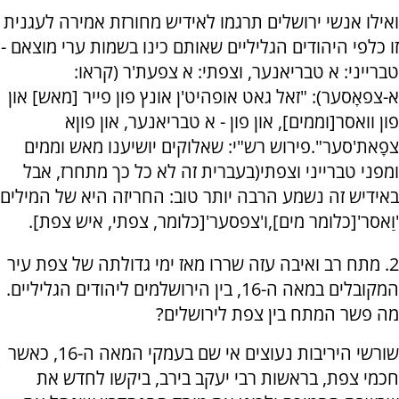
ואילו אנשי ירושלים תרגמו לאידיש מחורזת אמירה לעגנית
זו כלפי היהודים הגליליים שאותם כינו בשמות ערי מוצאם -
טברייני: א טבריאנער, וצפתי: א צפעת'ר (קראו:
א-צפאָסער): "זאל גאט אופהיט'ן אונץ פון פייר [מאש] און
פון וואסר[וממים], און פון - א טבריאנער, און פוןא
צפָאת'סער".פירוש רש"י: שאלוקים יושיענו מאש וממים
ומפני טברייני וצפתי(בעברית זה לא כל כך מתחרז, אבל
באידיש זה נשמע הרבה יותר טוב: החריזה היא של המילים
'וַאסר'[כלומר מים],ו'צפסער'[כלומר, צפתי, איש צפת].
2. מתח רב ואיבה עזה שררו מאז ימי גדולתה של צפת עיר
המקובלים במאה ה-16, בין הירושלמים ליהודים הגליליים.
מה פשר המתח בין צפת לירושלים?
שורשי היריבות נעוצים אי שם בעמקי המאה ה-16, כאשר
חכמי צפת, בראשות רבי יעקב בירב, ביקשו לחדש את