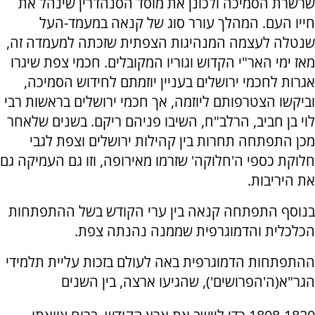
שרשרת הסמיכה ולכונן את מוסד הסנהדרין שינהל את
חייו העם. המהלך עורר סוג של קנאה במעמד-העל
שנטלה לעצמה המנהיגות הצפתית שזכתה למעמדה זה,
מאז ימי האר"י הקדוש וגוריו המקובלים. חכמי צפת שיגרו
אגרות לחכמי ירושלים בעניין יוזמתם לחידוש הסמיכה,
וביקשו הצטרפותם ליוזמה, אך חכמי ירושלים בראשות רבי
לוי בן חביב, הרלב"ח, השיבו פניהם ריקם. בשנים שלאחר
מכן התפתחה תחרות בין קהילות ירושלים וצפת לגבי
חלוקת כספי ה'חלוקה' שזרמו מאירופה, וזו גם העמיקה גם
את היריבות.
בנוסף התפתחה קנאה בין ערי הקודש בשל ההתפתחות
הכלכלית והדמוגרפית שממנה נהנתה צפת.
ההתפתחות הדמוגרפית באה לעולם בזכות עליית תלמידי
הגר"א(ה'הפרושים'), שהגיעו ארצה, בין השנים